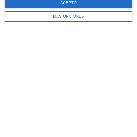
ACEPTO
MÁS OPCIONES
Buscar
Buscar
¿TE GUSTA NUESTRO MATERIAL?
Introduce tu email para unirte a otros
80.853 suscriptores.