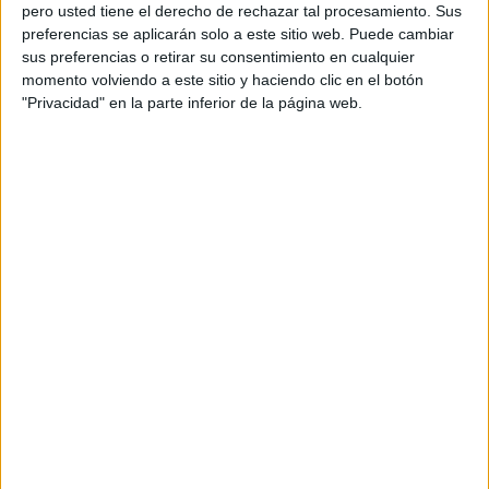
pero usted tiene el derecho de rechazar tal procesamiento. Sus
preferencias se aplicarán solo a este sitio web. Puede cambiar
sus preferencias o retirar su consentimiento en cualquier
momento volviendo a este sitio y haciendo clic en el botón
Acerca de orientacionandujar
"Privacidad" en la parte inferior de la página web.
Orientación Andújar no es solo un blog, es la apuesta
personal de dos profesores Ginés y Maribel, que
además de ser pareja, son los encargados de los
contenidos que encontramos dentro del blog y en el
cual, vuelcan la mayor parte del tiempo, que sus tareas
como docentes, y voluntarios en sus meses de verano
les permite.
DEJA UNA RESPUESTA
Tu dirección de correo electrónico no será
publicada.
Los campos obligatorios están marcados
con
*