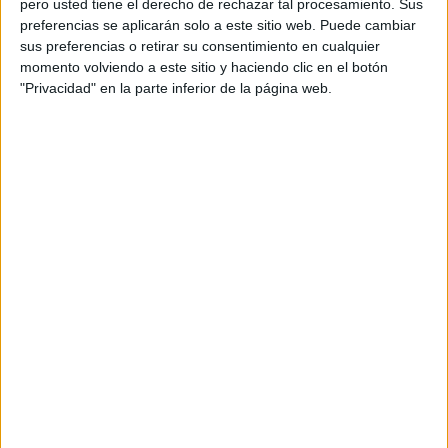
pero usted tiene el derecho de rechazar tal procesamiento. Sus
preferencias se aplicarán solo a este sitio web. Puede cambiar
Acerca de orientacionandujar
sus preferencias o retirar su consentimiento en cualquier
momento volviendo a este sitio y haciendo clic en el botón
Orientación Andújar no es solo un blog, es la apuesta
"Privacidad" en la parte inferior de la página web.
personal de dos profesores Ginés y Maribel, que
además de ser pareja, son los encargados de los
contenidos que encontramos dentro del blog y en el
cual, vuelcan la mayor parte del tiempo, que sus tareas
como docentes, y voluntarios en sus meses de verano
les permite.
DEJA UNA RESPUESTA
Tu dirección de correo electrónico no será
publicada.
Los campos obligatorios están marcados
con
*