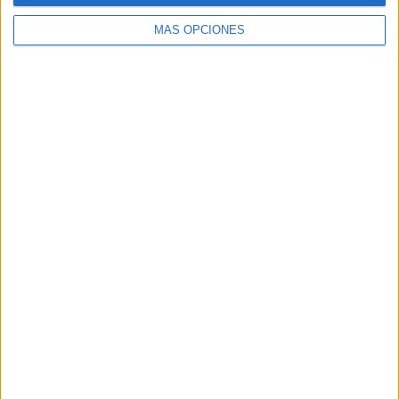
MÁS OPCIONES
Buscar
Buscar
¿TE GUSTA NUESTRO MATERIAL?
Introduce tu email para unirte a otros
80.852 suscriptores.
Dirección