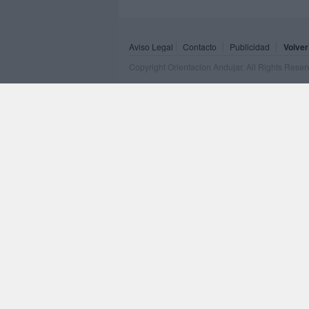
Aviso Legal
Contacto
Publicidad
Volver
Copyright Orientacion Andujar. All Rights Rese