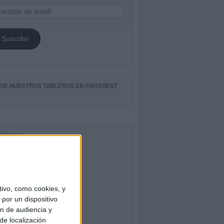
ección
il
Suscribir
GUE NUESTROS TABLEROS EN PINTEREST
CEBOOK
ivo, como cookies, y
por un dispositivo
ón de audiencia y
de localización