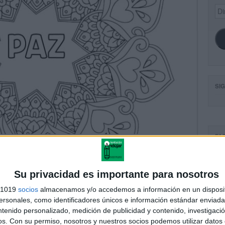
Dir
de
ema
SI
FA
Su privacidad es importante para nosotros
s 1019
socios
almacenamos y/o accedemos a información en un disposit
sonales, como identificadores únicos e información estándar enviada 
ntenido personalizado, medición de publicidad y contenido, investigaci
os.
Con su permiso, nosotros y nuestros socios podemos utilizar datos 