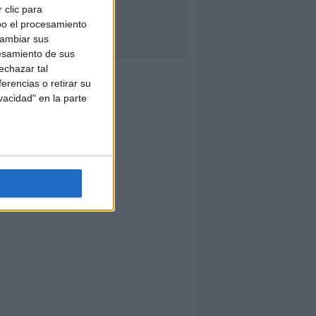
 clic para
bo el procesamiento
cambiar sus
esamiento de sus
echazar tal
erencias o retirar su
vacidad" en la parte