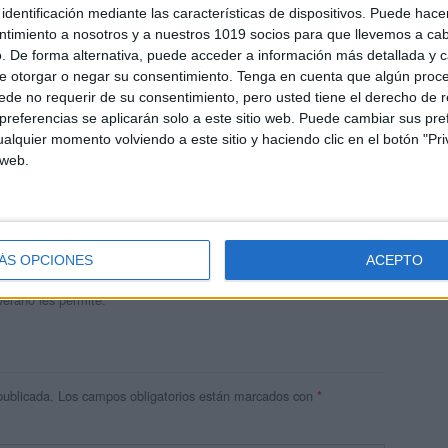
identificación mediante las características de dispositivos. Puede hacer
ntimiento a nosotros y a nuestros 1019 socios para que llevemos a ca
. De forma alternativa, puede acceder a información más detallada y 
e otorgar o negar su consentimiento.
Tenga en cuenta que algún proc
de no requerir de su consentimiento, pero usted tiene el derecho de r
referencias se aplicarán solo a este sitio web. Puede cambiar sus pref
alquier momento volviendo a este sitio y haciendo clic en el botón "Pri
 web.
andujar
o un blog, es la apuesta personal de dos profesores Ginés y
areja, son los encargados de los contenidos que encontramos
ÁS OPCIONES
ACEPTO
 vuelcan la mayor parte del tiempo, que sus tareas como docentes, y
verano les permite.
publicada.
Los campos obligatorios están marcados con
*