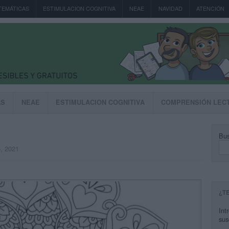
TEMÁTICAS
ESTIMULACION COGNITIVA
NEAE
NAVIDAD
ATENCIÓN
AS
NEAE
ESTIMULACION COGNITIVA
COMPRENSIÓN LEC
Bus
o, 2021
¿T
Int
sus