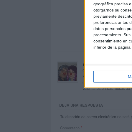
geográfica precisa e 
otorgarnos su conse
previamente descrito
preferencias antes d
datos personales pue
procesamiento. Sus p
consentimiento en cu
inferior de la página
Acerca de orientacion
Orientación Andújar no es sol
Maribel, que además de ser p
M
dentro del blog y en el cual,
voluntarios en sus meses de 
DEJA UNA RESPUESTA
Tu dirección de correo electrónico no será 
Comentario
*