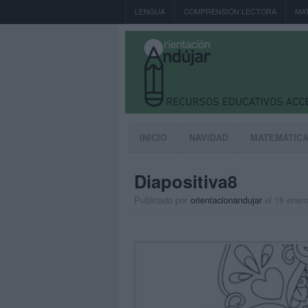
LENGUA
COMPRENSIÓN LECTORA
MA
INICIO
NAVIDAD
MATEMÁTIC
Diapositiva8
Publicado por
orientacionandujar
el 18 ener