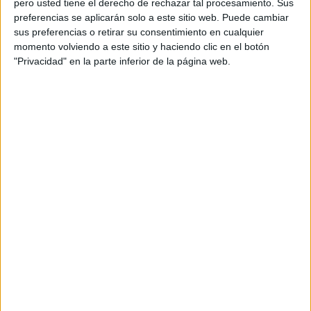
pero usted tiene el derecho de rechazar tal procesamiento. Sus
preferencias se aplicarán solo a este sitio web. Puede cambiar
Acerca de orientacionandujar
sus preferencias o retirar su consentimiento en cualquier
momento volviendo a este sitio y haciendo clic en el botón
Orientación Andújar no es solo un blog, es la apuesta
"Privacidad" en la parte inferior de la página web.
personal de dos profesores Ginés y Maribel, que
además de ser pareja, son los encargados de los
contenidos que encontramos dentro del blog y en el
cual, vuelcan la mayor parte del tiempo, que sus tareas
como docentes, y voluntarios en sus meses de verano
les permite.
DEJA UNA RESPUESTA
Tu dirección de correo electrónico no será
publicada.
Los campos obligatorios están marcados
con
*