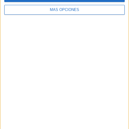
MÁS OPCIONES
Buscar
Buscar
¿TE GUSTA NUESTRO MATERIAL?
Introduce tu email para unirte a otros
80.844 suscriptores.
Dirección