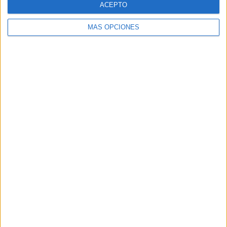
ACEPTO
MÁS OPCIONES
Buscar
Buscar
¿TE GUSTA NUESTRO MATERIAL?
Introduce tu email para unirte a otros
80.861 suscriptores.