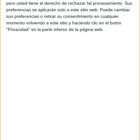
pero usted tiene el derecho de rechazar tal procesamiento. Sus
preferencias se aplicarán solo a este sitio web. Puede cambiar
sus preferencias o retirar su consentimiento en cualquier
momento volviendo a este sitio y haciendo clic en el botón
Acerca de orientacionandujar
"Privacidad" en la parte inferior de la página web.
Orientación Andújar no es solo un blog, es la apuesta
personal de dos profesores Ginés y Maribel, que
además de ser pareja, son los encargados de los
contenidos que encontramos dentro del blog y en el
cual, vuelcan la mayor parte del tiempo, que sus tareas
como docentes, y voluntarios en sus meses de verano
les permite.
DEJA UNA RESPUESTA
Tu dirección de correo electrónico no será
publicada.
Los campos obligatorios están marcados
con
*