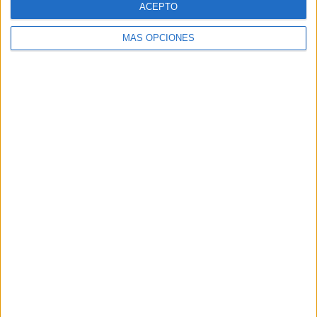
ACEPTO
MÁS OPCIONES
Buscar
Buscar
¿TE GUSTA NUESTRO MATERIAL?
Introduce tu email para unirte a otros
80.870 suscriptores.