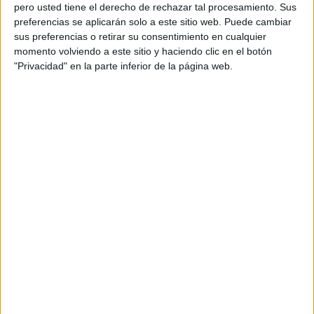
pero usted tiene el derecho de rechazar tal procesamiento. Sus
preferencias se aplicarán solo a este sitio web. Puede cambiar
sus preferencias o retirar su consentimiento en cualquier
momento volviendo a este sitio y haciendo clic en el botón
Acerca de orientacionandujar
"Privacidad" en la parte inferior de la página web.
Orientación Andújar no es solo un blog, es la apuesta
personal de dos profesores Ginés y Maribel, que
además de ser pareja, son los encargados de los
contenidos que encontramos dentro del blog y en el
cual, vuelcan la mayor parte del tiempo, que sus tareas
como docentes, y voluntarios en sus meses de verano
les permite.
DEJA UNA RESPUESTA
Tu dirección de correo electrónico no será
publicada.
Los campos obligatorios están marcados
con
*