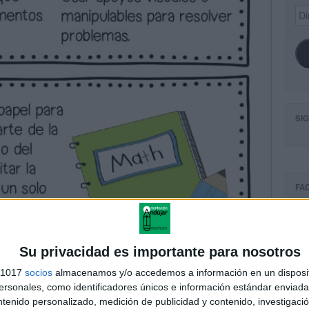
Dir
de
ema
SI
FA
Su privacidad es importante para nosotros
s 1017
socios
almacenamos y/o accedemos a información en un disposit
sonales, como identificadores únicos e información estándar enviada 
ntenido personalizado, medición de publicidad y contenido, investigaci