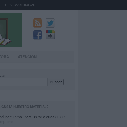
GRAFOMOTRICIDAD
TORA
ATENCIÓN
car
Buscar
E GUSTA NUESTRO MATERIAL?
roduce tu email para unirte a otros 80.869
criptores.