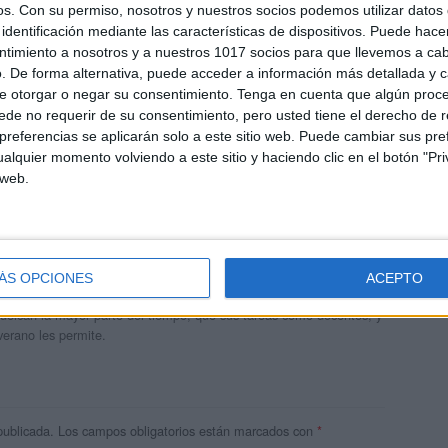
os.
Con su permiso, nosotros y nuestros socios podemos utilizar datos 
identificación mediante las características de dispositivos. Puede hacer
ntimiento a nosotros y a nuestros 1017 socios para que llevemos a ca
. De forma alternativa, puede acceder a información más detallada y 
e otorgar o negar su consentimiento.
Tenga en cuenta que algún proc
de no requerir de su consentimiento, pero usted tiene el derecho de r
referencias se aplicarán solo a este sitio web. Puede cambiar sus pref
alquier momento volviendo a este sitio y haciendo clic en el botón "Pri
 web.
andujar
o un blog, es la apuesta personal de dos profesores Ginés y
ÁS OPCIONES
ACEPTO
areja, son los encargados de los contenidos que encontramos
 vuelcan la mayor parte del tiempo, que sus tareas como docentes, y
verano les permite.
publicada.
Los campos obligatorios están marcados con
*