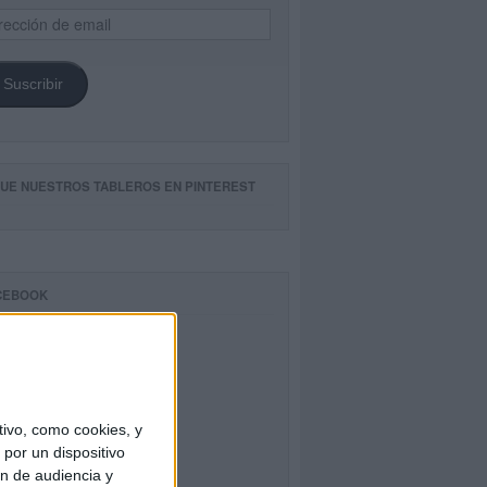
ección
il
Suscribir
GUE NUESTROS TABLEROS EN PINTEREST
CEBOOK
ivo, como cookies, y
por un dispositivo
ón de audiencia y