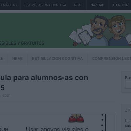
TEMÁTICAS
ESTIMULACION COGNITIVA
NEAE
NAVIDAD
ATENCIÓN
AS
NEAE
ESTIMULACION COGNITIVA
COMPRENSIÓN LEC
aula para alumnos-as con
Bus
05
o, 2021
¿T
Int
sus