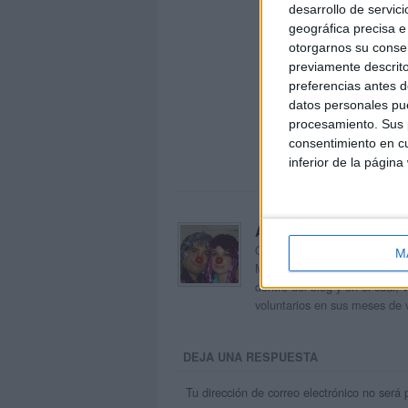
desarrollo de servici
geográfica precisa e 
otorgarnos su conse
previamente descrito
preferencias antes d
datos personales pue
procesamiento. Sus p
consentimiento en cu
inferior de la página
Acerca de orientacion
Orientación Andújar no es sol
M
Maribel, que además de ser p
dentro del blog y en el cual,
voluntarios en sus meses de 
DEJA UNA RESPUESTA
Tu dirección de correo electrónico no será 