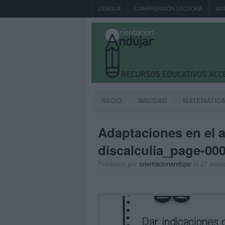
LENGUA
COMPRENSIÓN LECTORA
MA
INICIO
NAVIDAD
MATEMÁTIC
Adaptaciones en el 
discalculia_page-00
Publicado por
orientacionandujar
el 27 ener