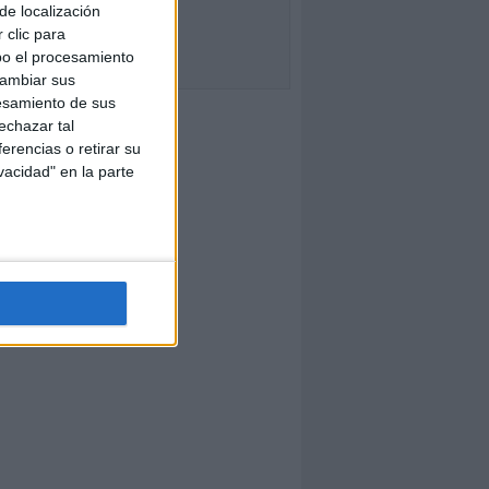
de localización
 clic para
bo el procesamiento
cambiar sus
esamiento de sus
echazar tal
erencias o retirar su
vacidad" en la parte