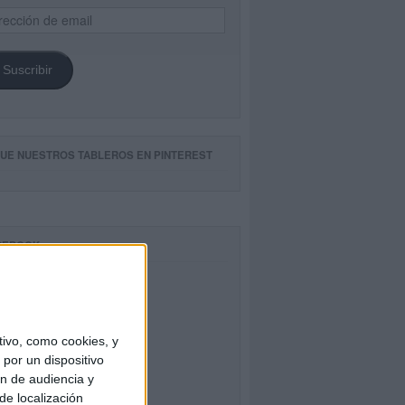
ección
il
Suscribir
GUE NUESTROS TABLEROS EN PINTEREST
CEBOOK
ivo, como cookies, y
por un dispositivo
ón de audiencia y
de localización