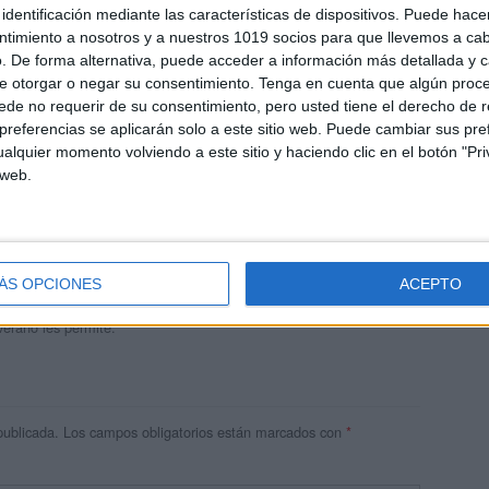
identificación mediante las características de dispositivos. Puede hacer
ntimiento a nosotros y a nuestros 1019 socios para que llevemos a ca
. De forma alternativa, puede acceder a información más detallada y 
e otorgar o negar su consentimiento.
Tenga en cuenta que algún proc
de no requerir de su consentimiento, pero usted tiene el derecho de r
referencias se aplicarán solo a este sitio web. Puede cambiar sus pref
alquier momento volviendo a este sitio y haciendo clic en el botón "Pri
 web.
andujar
o un blog, es la apuesta personal de dos profesores Ginés y
areja, son los encargados de los contenidos que encontramos
ÁS OPCIONES
ACEPTO
 vuelcan la mayor parte del tiempo, que sus tareas como docentes, y
verano les permite.
publicada.
Los campos obligatorios están marcados con
*