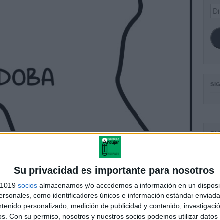
Dir
de
ema
SI
FA
Su privacidad es importante para nosotros
s 1019
socios
almacenamos y/o accedemos a información en un disposit
sonales, como identificadores únicos e información estándar enviada 
ntenido personalizado, medición de publicidad y contenido, investigaci
os.
Con su permiso, nosotros y nuestros socios podemos utilizar datos 