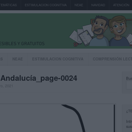
TEMÁTICAS
ESTIMULACION COGNITIVA
NEAE
NAVIDAD
ATENCIÓN
AS
NEAE
ESTIMULACION COGNITIVA
COMPRENSIÓN LEC
e Andalucía_page-0024
Bus
ro, 2021
¿T
Int
sus