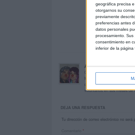
geográfica precisa e 
otorgarnos su conse
previamente descrito
preferencias antes d
datos personales pue
procesamiento. Sus p
consentimiento en cu
inferior de la página
Acerca de orientacion
Orientación Andújar no es sol
Maribel, que además de ser p
M
dentro del blog y en el cual,
voluntarios en sus meses de 
DEJA UNA RESPUESTA
Tu dirección de correo electrónico no será 
Comentario
*