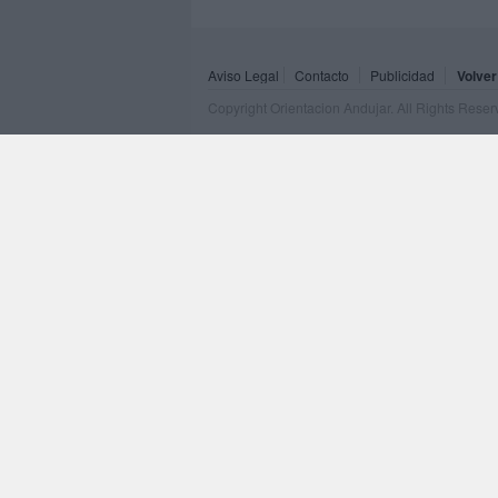
Aviso Legal
Contacto
Publicidad
Volver
Copyright Orientacion Andujar. All Rights Rese