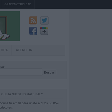
GRAFOMOTRICIDAD
TORA
ATENCIÓN
car
Buscar
E GUSTA NUESTRO MATERIAL?
roduce tu email para unirte a otros 80.859
criptores.