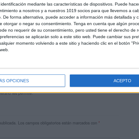
identificación mediante las características de dispositivos. Puede hacer
ntimiento a nosotros y a nuestros 1019 socios para que llevemos a ca
. De forma alternativa, puede acceder a información más detallada y 
e otorgar o negar su consentimiento.
Tenga en cuenta que algún proc
de no requerir de su consentimiento, pero usted tiene el derecho de r
referencias se aplicarán solo a este sitio web. Puede cambiar sus pref
alquier momento volviendo a este sitio y haciendo clic en el botón "Pri
 web.
andujar
o un blog, es la apuesta personal de dos profesores Ginés y
areja, son los encargados de los contenidos que encontramos
ÁS OPCIONES
ACEPTO
 vuelcan la mayor parte del tiempo, que sus tareas como docentes, y
verano les permite.
publicada.
Los campos obligatorios están marcados con
*