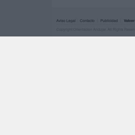
Aviso Legal
Contacto
Publicidad
Volver
Copyright Orientacion Andujar. All Rights Rese