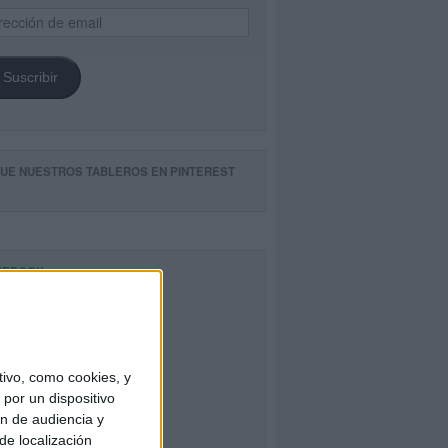
ección
il
Suscribir
GUE NUESTROS TABLEROS EN PINTEREST
CEBOOK
ivo, como cookies, y
por un dispositivo
ón de audiencia y
de localización