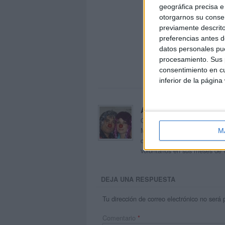
geográfica precisa e 
otorgarnos su conse
previamente descrito
preferencias antes d
datos personales pue
procesamiento. Sus p
consentimiento en cu
inferior de la página
Acerca de orientacion
Orientación Andújar no es sol
Maribel, que además de ser p
M
dentro del blog y en el cual,
voluntarios en sus meses de 
DEJA UNA RESPUESTA
Tu dirección de correo electrónico no será 
Comentario
*