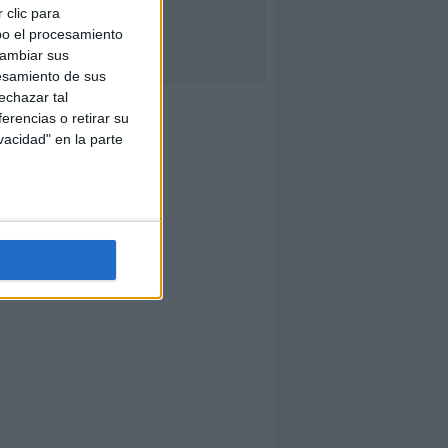
 clic para
bo el procesamiento
cambiar sus
esamiento de sus
echazar tal
erencias o retirar su
vacidad" en la parte