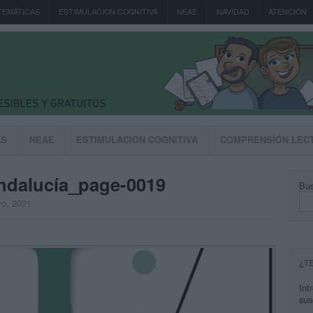
TEMÁTICAS
ESTIMULACION COGNITIVA
NEAE
NAVIDAD
ATENCIÓN
AS
NEAE
ESTIMULACION COGNITIVA
COMPRENSIÓN LEC
ndalucía_page-0019
Bus
ro, 2021
¿T
Int
sus