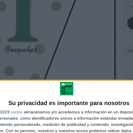
Dir
de
ema
SI
FA
Su privacidad es importante para nosotros
s 1019
socios
almacenamos y/o accedemos a información en un disposit
sonales, como identificadores únicos e información estándar enviada 
ntenido personalizado, medición de publicidad y contenido, investigaci
os.
Con su permiso, nosotros y nuestros socios podemos utilizar datos 