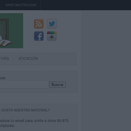
GRAFOMOTRICIDAD
TORA
ATENCIÓN
car
Buscar
E GUSTA NUESTRO MATERIAL?
roduce tu email para unirte a otros 80.870
criptores.