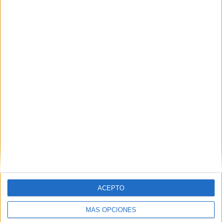
Nombre
*
Correo electrónico
*
Web
ACEPTO
MÁS OPCIONES