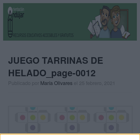
JUEGO TARRINAS DE
HELADO_page-0012
Publicado por
María Olivares
el 25 febrero, 2021