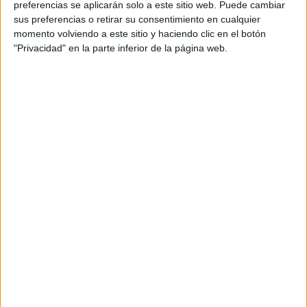
preferencias se aplicarán solo a este sitio web. Puede cambiar
sus preferencias o retirar su consentimiento en cualquier
momento volviendo a este sitio y haciendo clic en el botón
"Privacidad" en la parte inferior de la página web.
Acerca de María Olivares
El autor no ha proporcionado ninguna información.
DEJA UNA RESPUESTA
Tu dirección de correo electrónico no será
publicada.
Los campos obligatorios están marcados
con
*
Comentario
*