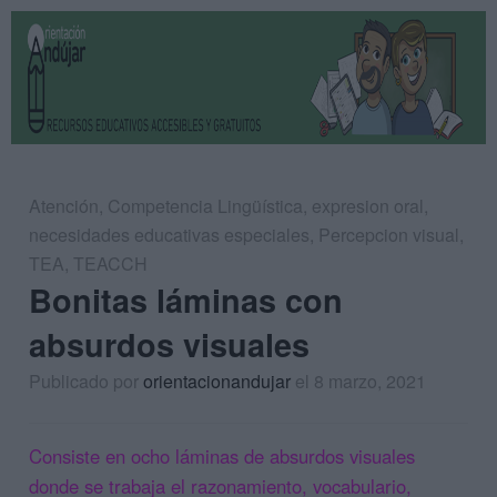
Atención
,
Competencia Lingüística
,
expresion oral
,
necesidades educativas especiales
,
Percepcion visual
,
TEA
,
TEACCH
Bonitas láminas con
absurdos visuales
Publicado por
orientacionandujar
el 8 marzo, 2021
Consiste en ocho láminas de absurdos visuales
donde se trabaja el razonamiento, vocabulario,