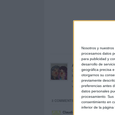
Nosotros y nuestro
procesamos datos per
para publicidad y co
desarrollo de servici
Acerca de orientacion
geográfica precisa e 
Orientación Andújar no es sol
otorgarnos su conse
Maribel, que además de ser p
previamente descrito
dentro del blog y en el cual,
voluntarios en sus meses de 
preferencias antes d
datos personales pue
procesamiento. Sus p
3 COMMENTS
consentimiento en cu
inferior de la página
Claudia