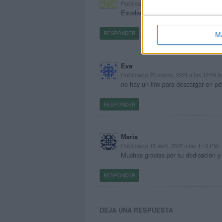
Publicado
24 marzo, 2021 a las 10:11 
Excelente material. Soy educadora 
RESPONDER
M
Eva
Publicado
25 marzo, 2021 a las 12:29 
no hay un link para descargar en pd
RESPONDER
Maria
Publicado
15 abril, 2022 a las 1:18 PM
Muchas gracias por su dedicación y 
RESPONDER
DEJA UNA RESPUESTA