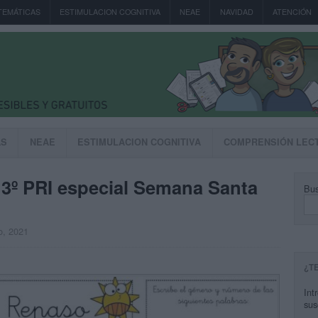
TEMÁTICAS
ESTIMULACION COGNITIVA
NEAE
NAVIDAD
ATENCIÓN
AS
NEAE
ESTIMULACION COGNITIVA
COMPRENSIÓN LEC
3º PRI especial Semana Santa
Bus
o, 2021
¿T
Int
sus