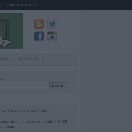
GRAFOMOTRICIDAD
TORA
ATENCIÓN
car
Buscar
E GUSTA NUESTRO MATERIAL?
roduce tu email para unirte a otros 80.861
criptores.