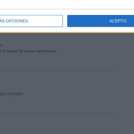
PM
y hace mucho tiempo que lo ocupo teniendo resultados exitosos.
ÁS OPCIONES
ACEPTO
AM
f el repaso de tercero de primaria
por compartir.