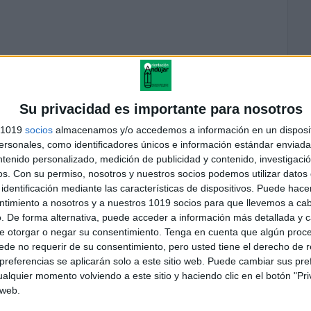
Su privacidad es importante para nosotros
s 1019
socios
almacenamos y/o accedemos a información en un disposit
sonales, como identificadores únicos e información estándar enviada 
ntenido personalizado, medición de publicidad y contenido, investigaci
os.
Con su permiso, nosotros y nuestros socios podemos utilizar datos 
andujar
identificación mediante las características de dispositivos. Puede hacer
o un blog, es la apuesta personal de dos profesores Ginés y
ntimiento a nosotros y a nuestros 1019 socios para que llevemos a ca
areja, son los encargados de los contenidos que encontramos
. De forma alternativa, puede acceder a información más detallada y 
 vuelcan la mayor parte del tiempo, que sus tareas como docentes, y
verano les permite.
e otorgar o negar su consentimiento.
Tenga en cuenta que algún proc
de no requerir de su consentimiento, pero usted tiene el derecho de r
referencias se aplicarán solo a este sitio web. Puede cambiar sus pref
alquier momento volviendo a este sitio y haciendo clic en el botón "Pri
 web.