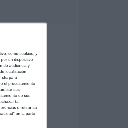
ivo, como cookies, y
por un dispositivo
ón de audiencia y
de localización
 clic para
bo el procesamiento
cambiar sus
esamiento de sus
echazar tal
erencias o retirar su
vacidad" en la parte