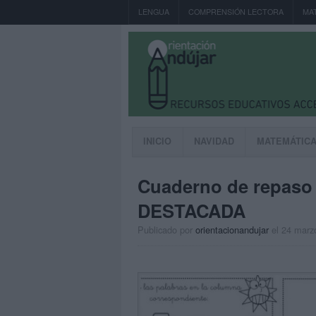
LENGUA
COMPRENSIÓN LECTORA
MA
INICIO
NAVIDAD
MATEMÁTIC
Cuaderno de repaso 
DESTACADA
Publicado por
orientacionandujar
el 24 marz