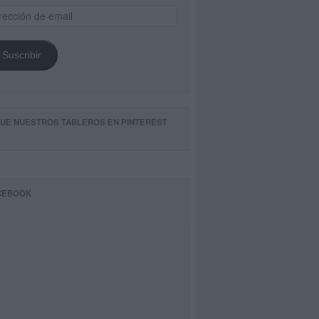
ección
il
Suscribir
GUE NUESTROS TABLEROS EN PINTEREST
CEBOOK