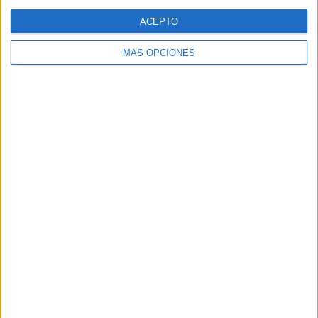
Web
ACEPTO
MÁS OPCIONES
Buscar
Buscar
¿TE GUSTA NUESTRO MATERIAL?