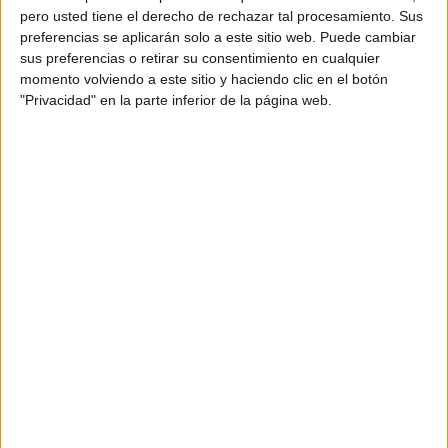
pero usted tiene el derecho de rechazar tal procesamiento. Sus
preferencias se aplicarán solo a este sitio web. Puede cambiar
sus preferencias o retirar su consentimiento en cualquier
momento volviendo a este sitio y haciendo clic en el botón
"Privacidad" en la parte inferior de la página web.
Acerca de orientacionandujar
Orientación Andújar no es solo un blog, es la apuesta
personal de dos profesores Ginés y Maribel, que
además de ser pareja, son los encargados de los
contenidos que encontramos dentro del blog y en el
cual, vuelcan la mayor parte del tiempo, que sus tareas
como docentes, y voluntarios en sus meses de verano
les permite.
DEJA UNA RESPUESTA
Tu dirección de correo electrónico no será