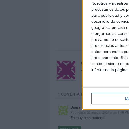
Nosotros y nuestro
procesamos datos per
para publicidad y co
desarrollo de servici
geográfica precisa e 
otorgarnos su conse
previamente descrito
preferencias antes d
datos personales pue
procesamiento. Sus p
Acerca de María Oliva
consentimiento en cu
El autor no ha proporcionado
inferior de la página
1 COMENTARIO
M
Diana
Publicado
20 marzo, 2024 a las 6:45 P
Es muy bien material