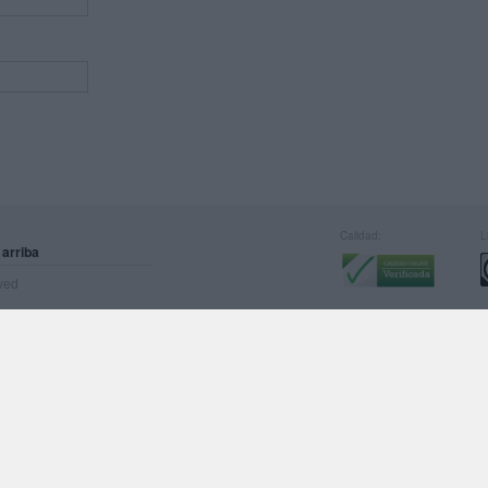
Calidad:
L
 arriba
rved