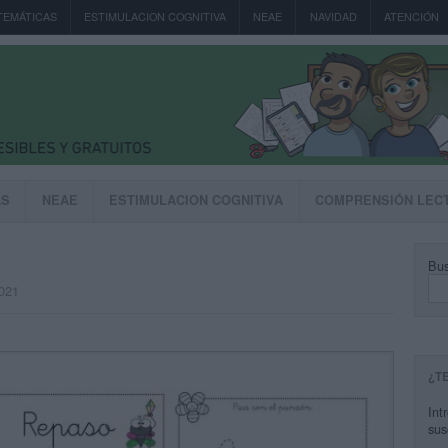
TEMÁTICAS
ESTIMULACION COGNITIVA
NEAE
NAVIDAD
ATENCIÓN
AS
NEAE
ESTIMULACION COGNITIVA
COMPRENSIÓN LEC
Bus
2021
¿T
Int
sus