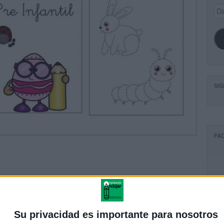
Dir
de
ema
SI
FA
Su privacidad es importante para nosotros