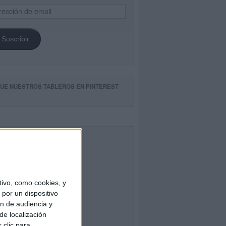
ección
il
Suscribir
GUE NUESTROS TABLEROS EN PINTEREST
CEBOOK
ivo, como cookies, y
por un dispositivo
ón de audiencia y
de localización
 clic para