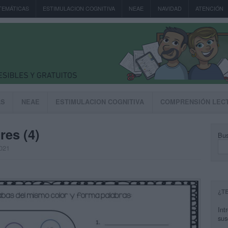
TEMÁTICAS
ESTIMULACION COGNITIVA
NEAE
NAVIDAD
ATENCIÓN
AS
NEAE
ESTIMULACION COGNITIVA
COMPRENSIÓN LEC
res (4)
Bus
2021
¿T
Int
sus