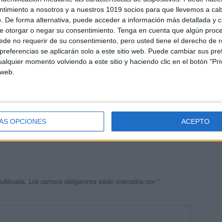
ntimiento a nosotros y a nuestros 1019 socios para que llevemos a ca
. De forma alternativa, puede acceder a información más detallada y 
e otorgar o negar su consentimiento.
Tenga en cuenta que algún proc
de no requerir de su consentimiento, pero usted tiene el derecho de r
referencias se aplicarán solo a este sitio web. Puede cambiar sus pref
alquier momento volviendo a este sitio y haciendo clic en el botón "Pri
 web.
res
 ninguna información.
ÁS OPCIONES
ACEPTO
publicada.
Los campos obligatorios están marcados con
*