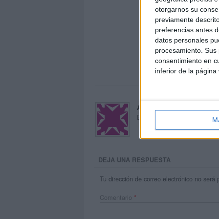
otorgarnos su conse
previamente descrito
preferencias antes d
datos personales pue
procesamiento. Sus p
consentimiento en cu
inferior de la página
Acerca de María Oliva
El autor no ha proporcionado
M
DEJA UNA RESPUESTA
Tu dirección de correo electrónico no será 
Comentario
*