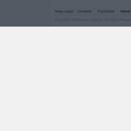
Aviso Legal
Contacto
Publicidad
Volver
Copyright Orientacion Andujar. All Rights Rese