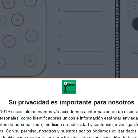
Dir
de
ema
SI
FA
Su privacidad es importante para nosotros
s 1019
socios
almacenamos y/o accedemos a información en un disposit
sonales, como identificadores únicos e información estándar enviada 
ntenido personalizado, medición de publicidad y contenido, investigaci
os.
Con su permiso, nosotros y nuestros socios podemos utilizar datos 
identificación mediante las características de dispositivos. Puede hacer