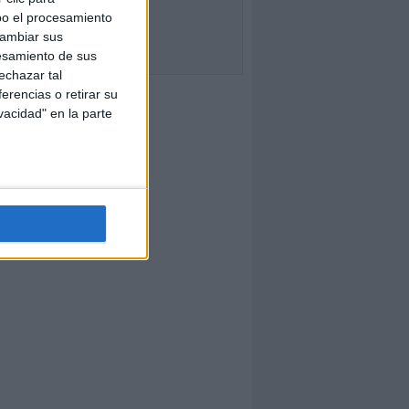
bo el procesamiento
cambiar sus
esamiento de sus
echazar tal
erencias o retirar su
vacidad" en la parte