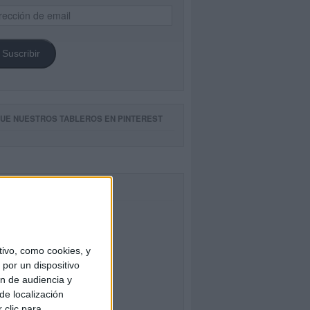
ección
il
Suscribir
GUE NUESTROS TABLEROS EN PINTEREST
CEBOOK
ivo, como cookies, y
por un dispositivo
ón de audiencia y
de localización
 clic para