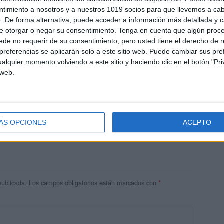
ntimiento a nosotros y a nuestros 1019 socios para que llevemos a ca
. De forma alternativa, puede acceder a información más detallada y 
e otorgar o negar su consentimiento.
Tenga en cuenta que algún proc
de no requerir de su consentimiento, pero usted tiene el derecho de r
referencias se aplicarán solo a este sitio web. Puede cambiar sus pref
alquier momento volviendo a este sitio y haciendo clic en el botón "Pri
 web.
res
 ninguna información.
ÁS OPCIONES
ACEPTO
publicada.
Los campos obligatorios están marcados con
*