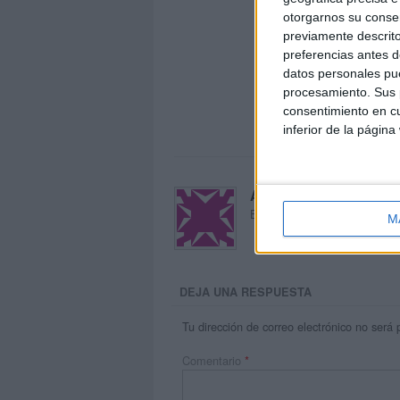
otorgarnos su conse
previamente descrito
preferencias antes d
datos personales pue
procesamiento. Sus p
consentimiento en cu
inferior de la página
Acerca de María Oliva
El autor no ha proporcionado
M
DEJA UNA RESPUESTA
Tu dirección de correo electrónico no será 
Comentario
*