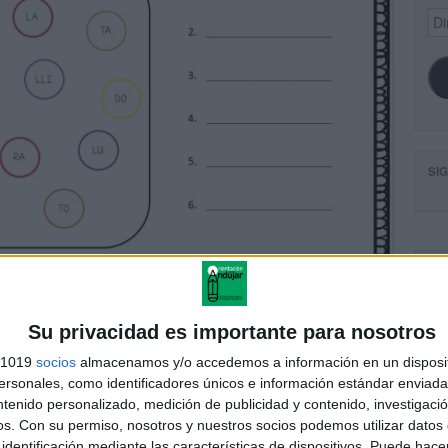
Dir
de
ema
SI
FA
Su privacidad es importante para nosotros
s 1019
socios
almacenamos y/o accedemos a información en un disposit
sonales, como identificadores únicos e información estándar enviada 
ntenido personalizado, medición de publicidad y contenido, investigaci
os.
Con su permiso, nosotros y nuestros socios podemos utilizar datos 
identificación mediante las características de dispositivos. Puede hacer