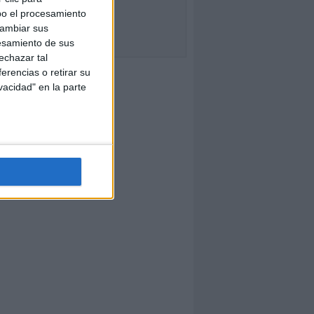
bo el procesamiento
cambiar sus
esamiento de sus
echazar tal
erencias o retirar su
vacidad" en la parte