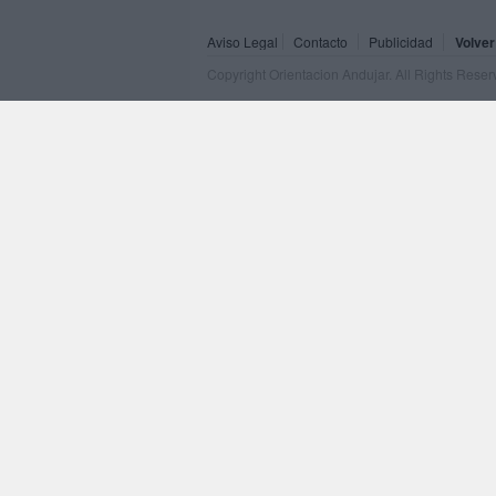
Aviso Legal
Contacto
Publicidad
Volver
Copyright Orientacion Andujar. All Rights Rese