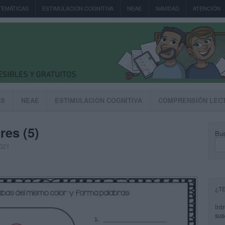
TEMÁTICAS
ESTIMULACION COGNITIVA
NEAE
NAVIDAD
ATENCIÓN
AS
NEAE
ESTIMULACION COGNITIVA
COMPRENSIÓN LEC
res (5)
Bus
2021
¿T
Int
sus