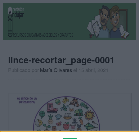
lince-recortar_page-0001
Publicado por
María Olivares
el 15 abril, 2021