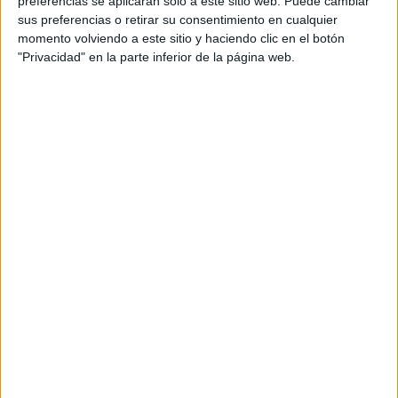
preferencias se aplicarán solo a este sitio web. Puede cambiar
sus preferencias o retirar su consentimiento en cualquier
Acerca de María Olivares
momento volviendo a este sitio y haciendo clic en el botón
"Privacidad" en la parte inferior de la página web.
El autor no ha proporcionado ninguna información.
DEJA UNA RESPUESTA
Tu dirección de correo electrónico no será
publicada.
Los campos obligatorios están marcados
con
*
Comentario
*