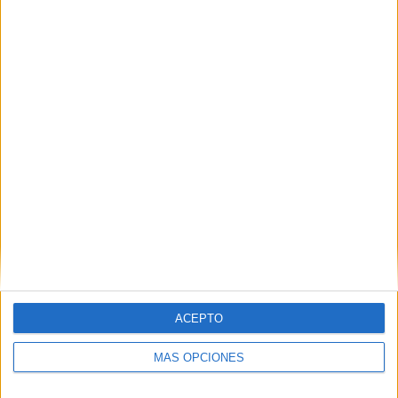
Nombre
*
Correo electrónico
*
Web
ACEPTO
MÁS OPCIONES