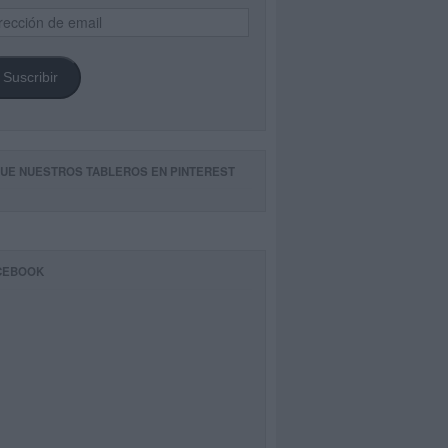
ección
il
Suscribir
GUE NUESTROS TABLEROS EN PINTEREST
CEBOOK