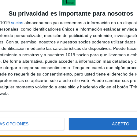
Su privacidad es importante para nosotros
DESCARGAR PDF
s 1019
socios
almacenamos y/o accedemos a información en un disposit
sonales, como identificadores únicos e información estándar enviada 
El metro
ntenido personalizado, medición de publicidad y contenido, investigaci
os.
Con su permiso, nosotros y nuestros socios podemos utilizar datos 
A:
@las_aventuras_de_inma
identificación mediante las características de dispositivos. Puede hacer
ntimiento a nosotros y a nuestros 1019 socios para que llevemos a ca
. De forma alternativa, puede acceder a información más detallada y 
e otorgar o negar su consentimiento.
Tenga en cuenta que algún proc
de no requerir de su consentimiento, pero usted tiene el derecho de r
referencias se aplicarán solo a este sitio web. Puede cambiar sus pref
alquier momento volviendo a este sitio y haciendo clic en el botón "Pri
 web.
ÁS OPCIONES
ACEPTO