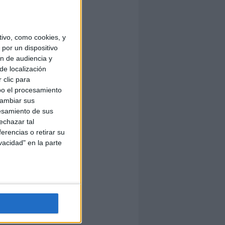
ivo, como cookies, y
por un dispositivo
ón de audiencia y
de localización
 clic para
bo el procesamiento
cambiar sus
esamiento de sus
echazar tal
erencias o retirar su
vacidad" en la parte