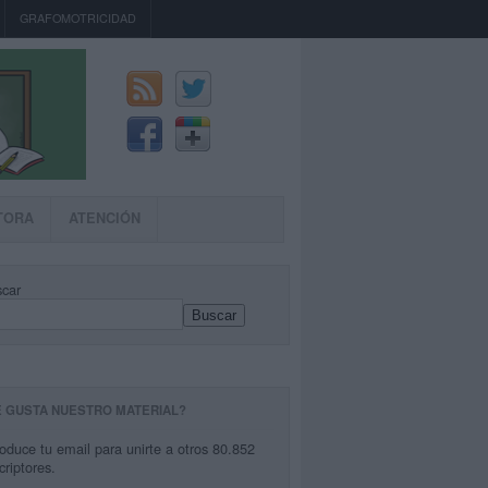
GRAFOMOTRICIDAD
TORA
ATENCIÓN
car
Buscar
E GUSTA NUESTRO MATERIAL?
roduce tu email para unirte a otros 80.852
criptores.