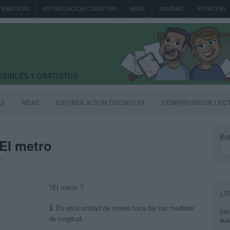
TEMÁTICAS
ESTIMULACION COGNITIVA
NEAE
NAVIDAD
ATENCIÓN
AS
NEAE
ESTIMULACION COGNITIVA
COMPRENSIÓN LEC
Bus
El metro
21
?El metro ?
¿T
⏳ En esta unidad de mates toca dar las medidas
Int
de longitud.
sus