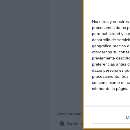
Nosotros y nuestro
procesamos datos per
para publicidad y co
desarrollo de servici
AUTORÍ
geográfica precisa e 
otorgarnos su conse
previamente descrito
preferencias antes d
datos personales pue
procesamiento. Sus p
consentimiento en cu
inferior de la página
Comparte esto:
M
Facebook
X