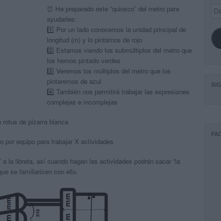
Dir
⏰ He preparado este “quiosco” del metro para
de
ayudarles:
ema
1️⃣ Por un lado conocemos la unidad principal de
longitud (m) y lo pintamos de rojo
2️⃣ Estamos viendo los submúltiplos del metro que
los hemos pintado verdes
3️⃣ Veremos los múltiplos del metro que los
pintaremos de azul
SI
4️⃣ También nos permitirá trabajar las expresiones
complejas e incomplejas
n rotus de pizarra blanca
FA
o por equipo para trabajar X actividades
” a la libreta, así cuando hagan las actividades podrán sacar “la
ue se familiaricen con ello.