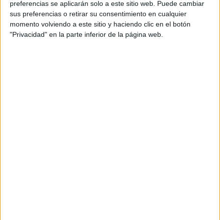
preferencias se aplicarán solo a este sitio web. Puede cambiar
sus preferencias o retirar su consentimiento en cualquier
momento volviendo a este sitio y haciendo clic en el botón
"Privacidad" en la parte inferior de la página web.
Acerca de María Olivares
El autor no ha proporcionado ninguna información.
DEJA UNA RESPUESTA
Tu dirección de correo electrónico no será
publicada.
Los campos obligatorios están marcados
con
*
Comentario
*