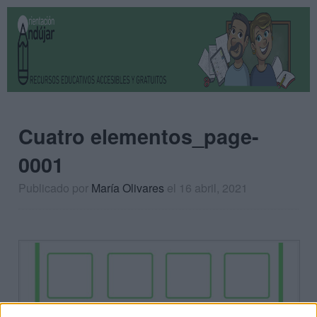
Cuatro elementos_page-
0001
Publicado por
María Olivares
el 16 abril, 2021