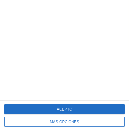
Nombre
*
Correo electrónico
*
Web
ACEPTO
MÁS OPCIONES