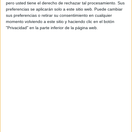
pero usted tiene el derecho de rechazar tal procesamiento. Sus
preferencias se aplicarán solo a este sitio web. Puede cambiar
sus preferencias o retirar su consentimiento en cualquier
momento volviendo a este sitio y haciendo clic en el botón
Acerca de orientacionandujar
"Privacidad" en la parte inferior de la página web.
Orientación Andújar no es solo un blog, es la apuesta
personal de dos profesores Ginés y Maribel, que
además de ser pareja, son los encargados de los
contenidos que encontramos dentro del blog y en el
cual, vuelcan la mayor parte del tiempo, que sus tareas
como docentes, y voluntarios en sus meses de verano
les permite.
DEJA UNA RESPUESTA
Tu dirección de correo electrónico no será
publicada.
Los campos obligatorios están marcados
con
*