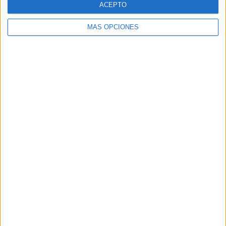
ACEPTO
MÁS OPCIONES
Buscar
Buscar
¿TE GUSTA NUESTRO MATERIAL?
Introduce tu email para unirte a otros
80.870 suscriptores.