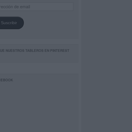
ección
il
Suscribir
GUE NUESTROS TABLEROS EN PINTEREST
CEBOOK