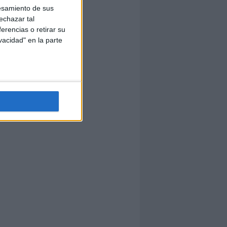
esamiento de sus
echazar tal
erencias o retirar su
vacidad" en la parte