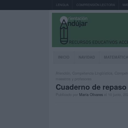
LENGUA
COMPRENSIÓN LECTORA
MA
INICIO
NAVIDAD
MATEMÁTIC
Atención
,
Competencia Lingüística
,
Compete
maestros y profesores
Cuaderno de repaso 
Publicado por
María Olivares
el 10 junio, 20