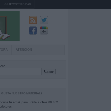
GRAFOMOTRICIDAD
TORA
ATENCIÓN
car
Buscar
E GUSTA NUESTRO MATERIAL?
roduce tu email para unirte a otros 80.852
criptores.