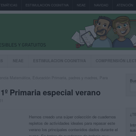
TEMÁTICAS
ESTIMULACION COGNITIVA
NEAE
NAVIDAD
ATENCIÓN
AS
NEAE
ESTIMULACION COGNITIVA
COMPRENSIÓN LEC
ncia Matemática
,
Educación Primaria
,
padres y madres
,
Para
Bus
1º Primaria especial verano
21
¿T
Hemos creado una súper colección de cuadernos
repletos de actividades ideales para repasar este
Int
verano los principales contenidos dados durante el
sus
curso. Se tratan de cuadernos de trabajo muy