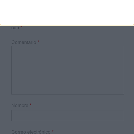
Tu dirección de correo electrónico no será
publicada.
Los campos obligatorios están marcados
con
*
Comentario
*
Nombre
*
Correo electrónico
*