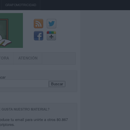
GRAFOMOTRICIDAD
TORA
ATENCIÓN
car
Buscar
E GUSTA NUESTRO MATERIAL?
roduce tu email para unirte a otros 80.867
criptores.