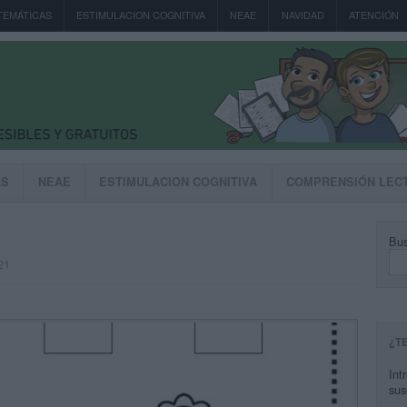
TEMÁTICAS
ESTIMULACION COGNITIVA
NEAE
NAVIDAD
ATENCIÓN
AS
NEAE
ESTIMULACION COGNITIVA
COMPRENSIÓN LEC
Bus
21
¿T
Int
sus