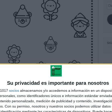
Dir
de
ema
SI
FA
Su privacidad es importante para nosotros
s 1017
socios
almacenamos y/o accedemos a información en un disposit
sonales, como identificadores únicos e información estándar enviada 
ntenido personalizado, medición de publicidad y contenido, investigaci
os.
Con su permiso, nosotros y nuestros socios podemos utilizar datos 
identificación mediante las características de dispositivos. Puede hacer