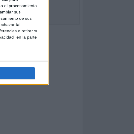
bo el procesamiento
cambiar sus
esamiento de sus
echazar tal
erencias o retirar su
vacidad" en la parte