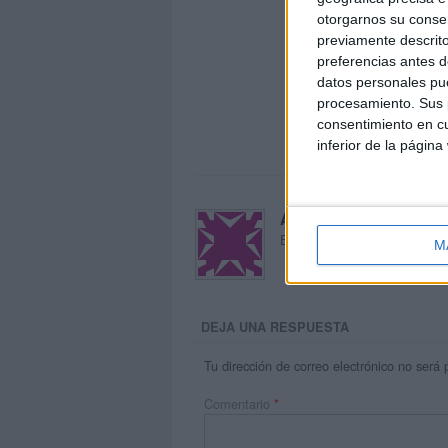
otorgarnos su conse
previamente descrito
preferencias antes d
datos personales pue
procesamiento. Sus p
consentimiento en cu
inferior de la página
Acerca de María Oliva
El autor no ha proporcionado
M
DEJA UNA RESPUESTA
Tu dirección de correo electrónico no será 
Comentario
*