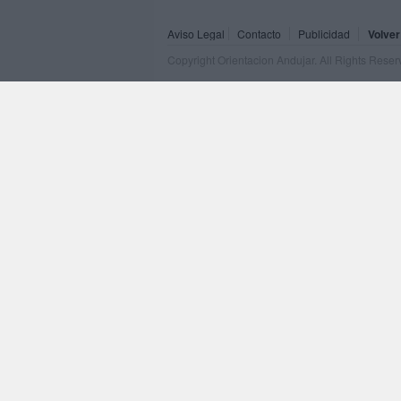
Aviso Legal
Contacto
Publicidad
Volver
Copyright Orientacion Andujar. All Rights Rese