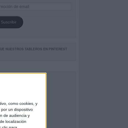
ección
il
Suscribir
GUE NUESTROS TABLEROS EN PINTEREST
CEBOOK
ivo, como cookies, y
por un dispositivo
ón de audiencia y
de localización
 clic para