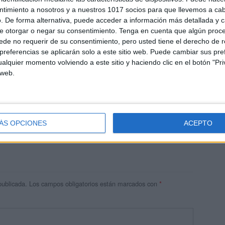
ntimiento a nosotros y a nuestros 1017 socios para que llevemos a ca
. De forma alternativa, puede acceder a información más detallada y 
e otorgar o negar su consentimiento.
Tenga en cuenta que algún proc
de no requerir de su consentimiento, pero usted tiene el derecho de r
referencias se aplicarán solo a este sitio web. Puede cambiar sus pref
alquier momento volviendo a este sitio y haciendo clic en el botón "Pri
 web.
res
 ninguna información.
ÁS OPCIONES
ACEPTO
publicada.
Los campos obligatorios están marcados con
*