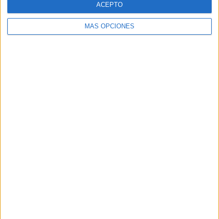
ACEPTO
MÁS OPCIONES
Buscar
Buscar
¿TE GUSTA NUESTRO MATERIAL?
Introduce tu email para unirte a otros
80.860 suscriptores.