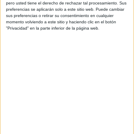
pero usted tiene el derecho de rechazar tal procesamiento. Sus
preferencias se aplicarán solo a este sitio web. Puede cambiar
sus preferencias o retirar su consentimiento en cualquier
momento volviendo a este sitio y haciendo clic en el botón
Acerca de orientacionandujar
"Privacidad" en la parte inferior de la página web.
Orientación Andújar no es solo un blog, es la apuesta
personal de dos profesores Ginés y Maribel, que
además de ser pareja, son los encargados de los
contenidos que encontramos dentro del blog y en el
cual, vuelcan la mayor parte del tiempo, que sus tareas
como docentes, y voluntarios en sus meses de verano
les permite.
DEJA UNA RESPUESTA
Tu dirección de correo electrónico no será
publicada.
Los campos obligatorios están marcados
con
*