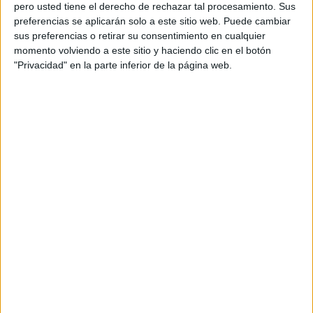
pero usted tiene el derecho de rechazar tal procesamiento. Sus
preferencias se aplicarán solo a este sitio web. Puede cambiar
sus preferencias o retirar su consentimiento en cualquier
momento volviendo a este sitio y haciendo clic en el botón
Acerca de orientacionandujar
"Privacidad" en la parte inferior de la página web.
Orientación Andújar no es solo un blog, es la apuesta
personal de dos profesores Ginés y Maribel, que
además de ser pareja, son los encargados de los
contenidos que encontramos dentro del blog y en el
cual, vuelcan la mayor parte del tiempo, que sus tareas
como docentes, y voluntarios en sus meses de verano
les permite.
DEJA UNA RESPUESTA
Tu dirección de correo electrónico no será
publicada.
Los campos obligatorios están marcados
con
*