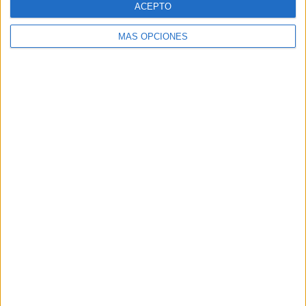
ACEPTO
MÁS OPCIONES
Buscar
Buscar
¿TE GUSTA NUESTRO MATERIAL?
Introduce tu email para unirte a otros
80.860 suscriptores.