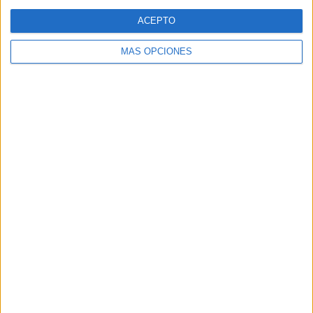
Web
ACEPTO
MÁS OPCIONES
Buscar
Buscar
¿TE GUSTA NUESTRO MATERIAL?