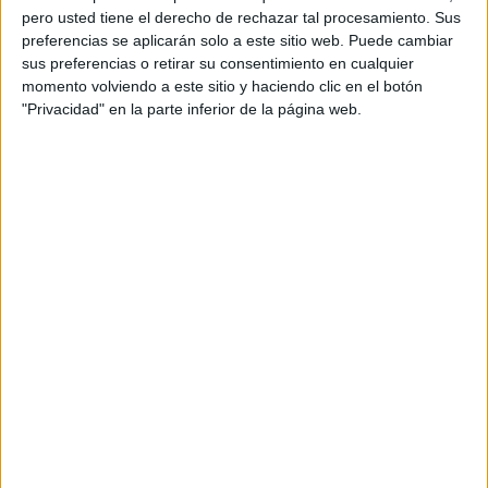
pero usted tiene el derecho de rechazar tal procesamiento. Sus
preferencias se aplicarán solo a este sitio web. Puede cambiar
sus preferencias o retirar su consentimiento en cualquier
momento volviendo a este sitio y haciendo clic en el botón
"Privacidad" en la parte inferior de la página web.
Acerca de orientacionandujar
Orientación Andújar no es solo un blog, es la apuesta
personal de dos profesores Ginés y Maribel, que
además de ser pareja, son los encargados de los
contenidos que encontramos dentro del blog y en el
cual, vuelcan la mayor parte del tiempo, que sus tareas
como docentes, y voluntarios en sus meses de verano
les permite.
DEJA UNA RESPUESTA
Tu dirección de correo electrónico no será