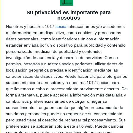
Su privacidad es importante para
nosotros
Nosotros y nuestros 1017
socios
almacenamos y/o accedemos
a información en un dispositivo, como cookies, y procesamos
datos personales, como identificadores únicos e información
estándar enviada por un dispositivo para publicidad y contenido
personalizado, medición de publicidad y contenido,
investigación de audiencia y desarrollo de servicios.
Con su
permiso, nosotros y nuestros socios podemos utilizar datos de
efemerides septiembre 2021
localización geográfica precisa e identificación mediante las
características de dispositivos. Puede hacer clic para otorgarnos
su consentimiento a nosotros y a nuestros 1017 socios para
que llevemos a cabo el procesamiento previamente descrito. De
forma alternativa, puede acceder a información más detallada y
Acerca de María Olivares
cambiar sus preferencias antes de otorgar o negar su
consentimiento.
Tenga en cuenta que algún procesamiento de
El autor no ha proporcionado ninguna información.
sus datos personales puede no requerir de su consentimiento,
pero usted tiene el derecho de rechazar tal procesamiento. Sus
preferencias se aplicarán solo a este sitio web. Puede cambiar
DEJA UNA RESPUESTA
sus preferencias o retirar su consentimiento en cualquier