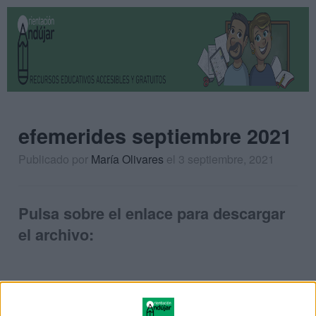
efemerides septiembre 2021
Publicado por
María Olivares
el 3 septiembre, 2021
Pulsa sobre el enlace para descargar
el archivo: