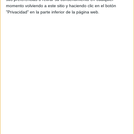
momento volviendo a este sitio y haciendo clic en el botón
Tu dirección de correo electrónico no será
"Privacidad" en la parte inferior de la página web.
publicada.
Los campos obligatorios están marcados
con
*
Comentario
*
Nombre
*
Correo electrónico
*