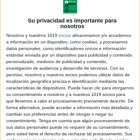
Su privacidad es importante para
nosotros
Nosotros y nuestros 1019
socios
almacenamos y/o accedemos
a información en un dispositivo, como cookies, y procesamos
datos personales, como identificadores únicos e información
estándar enviada por un dispositivo para publicidad y contenido
personalizado, medición de publicidad y contenido,
investigación de audiencia y desarrollo de servicios.
Con su
CCNN_Castellano_4
permiso, nosotros y nuestros socios podemos utilizar datos de
localización geográfica precisa e identificación mediante las
características de dispositivos. Puede hacer clic para otorgarnos
su consentimiento a nosotros y a nuestros 1019 socios para
que llevemos a cabo el procesamiento previamente descrito. De
Acerca de orientacionandujar
forma alternativa, puede acceder a información más detallada y
Orientación Andújar no es solo un blog, es la apuesta
cambiar sus preferencias antes de otorgar o negar su
consentimiento.
Tenga en cuenta que algún procesamiento de
personal de dos profesores Ginés y Maribel, que
sus datos personales puede no requerir de su consentimiento,
además de ser pareja, son los encargados de los
pero usted tiene el derecho de rechazar tal procesamiento. Sus
contenidos que encontramos dentro del blog y en el