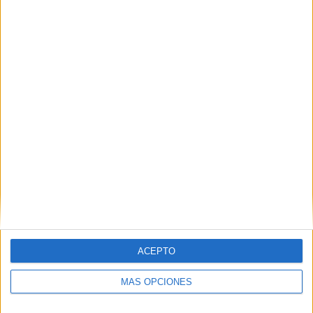
Nombre
*
Correo electrónico
*
Web
ACEPTO
MÁS OPCIONES