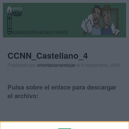
CCNN_Castellano_4
Publicado por
orientacionandujar
el 9 septiembre, 2021
Pulsa sobre el enlace para descargar
el archivo: