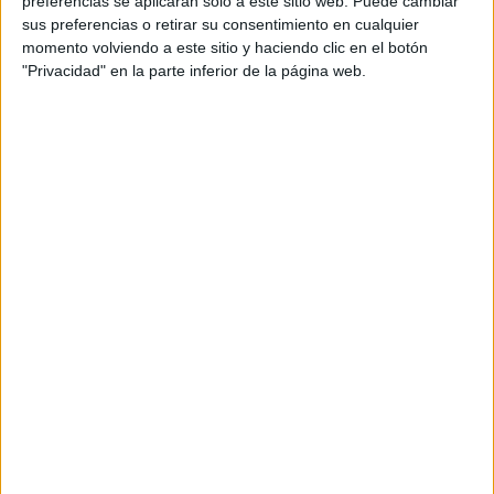
preferencias se aplicarán solo a este sitio web. Puede cambiar
cual, vuelcan la mayor parte del tiempo, que sus tareas
sus preferencias o retirar su consentimiento en cualquier
momento volviendo a este sitio y haciendo clic en el botón
como docentes, y voluntarios en sus meses de verano
"Privacidad" en la parte inferior de la página web.
les permite.
DEJA UNA RESPUESTA
Tu dirección de correo electrónico no será
publicada.
Los campos obligatorios están marcados
con
*
Comentario
*