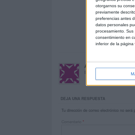
otorgarnos su conse
previamente descrito
preferencias antes d
datos personales pue
procesamiento. Sus p
consentimiento en cu
inferior de la página
Acerca de María Oliva
El autor no ha proporcionado
M
DEJA UNA RESPUESTA
Tu dirección de correo electrónico no será 
Comentario
*