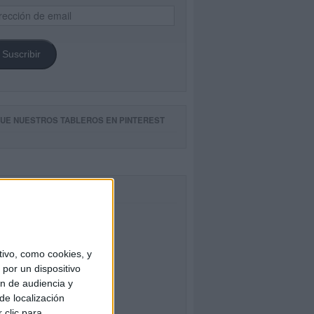
ección
il
Suscribir
GUE NUESTROS TABLEROS EN PINTEREST
CEBOOK
ivo, como cookies, y
por un dispositivo
ón de audiencia y
de localización
 clic para