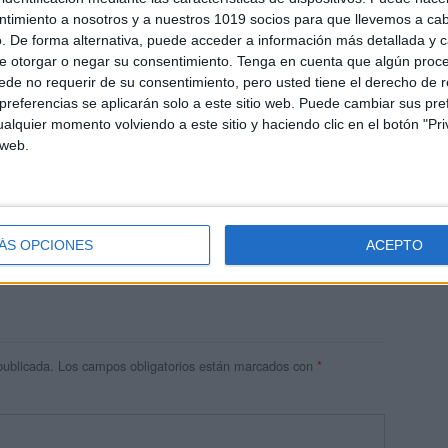
ntimiento a nosotros y a nuestros 1019 socios para que llevemos a ca
. De forma alternativa, puede acceder a información más detallada y 
e otorgar o negar su consentimiento.
Tenga en cuenta que algún proc
de no requerir de su consentimiento, pero usted tiene el derecho de r
referencias se aplicarán solo a este sitio web. Puede cambiar sus pref
alquier momento volviendo a este sitio y haciendo clic en el botón "Pri
 web.
res
 ninguna información.
ÁS OPCIONES
ACEPTO
publicada.
Los campos obligatorios están marcados con
*