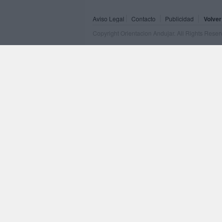
Aviso Legal
Contacto
Publicidad
Volver
Copyright Orientacion Andujar. All Rights Rese