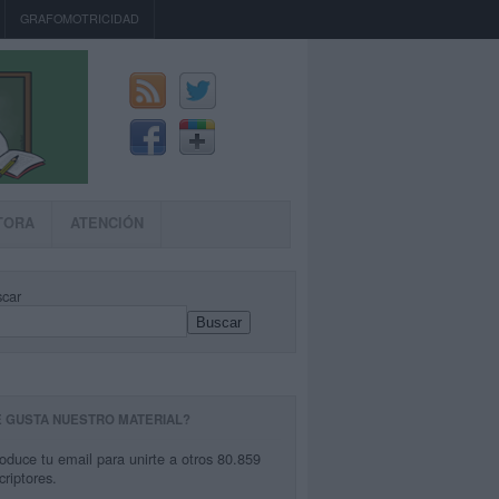
GRAFOMOTRICIDAD
TORA
ATENCIÓN
car
Buscar
E GUSTA NUESTRO MATERIAL?
roduce tu email para unirte a otros 80.859
criptores.