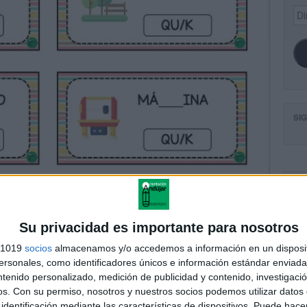
Dir
de
ema
SI
FA
Su privacidad es importante para nosotros
s 1019
socios
almacenamos y/o accedemos a información en un disposit
sonales, como identificadores únicos e información estándar enviada 
ntenido personalizado, medición de publicidad y contenido, investigaci
os.
Con su permiso, nosotros y nuestros socios podemos utilizar datos 
identificación mediante las características de dispositivos. Puede hacer