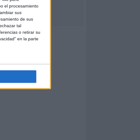
bo el procesamiento
cambiar sus
esamiento de sus
echazar tal
erencias o retirar su
vacidad" en la parte