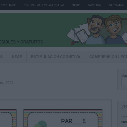
TEMÁTICAS
ESTIMULACION COGNITIVA
NEAE
NAVIDAD
ATENCIÓN
AS
NEAE
ESTIMULACION COGNITIVA
COMPRENSIÓN LEC
Bus
re, 2021
¿T
Int
sus