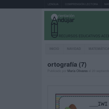
LENGUA
COMPRENSIÓN LECTORA
MA
INICIO
NAVIDAD
MATEMÁTIC
ortografía (7)
Publicado por
María Olivares
el 20 septiemb