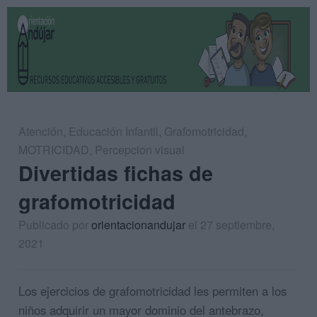
Atención
,
Educación Infantil
,
Grafomotricidad
,
MOTRICIDAD
,
Percepcion visual
Divertidas fichas de
grafomotricidad
Publicado por
orientacionandujar
el 27 septiembre,
2021
Los ejercicios de grafomotricidad les permiten a los
niños adquirir un mayor dominio del antebrazo,