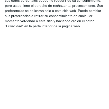
sus datos personales puede no requerir de su consentimiento,
pero usted tiene el derecho de rechazar tal procesamiento. Sus
preferencias se aplicarán solo a este sitio web. Puede cambiar
sus preferencias o retirar su consentimiento en cualquier
Acerca de María Olivares
momento volviendo a este sitio y haciendo clic en el botón
"Privacidad" en la parte inferior de la página web.
El autor no ha proporcionado ninguna información.
1 COMENTARIO
Nadin
Publicado
8 noviembre, 2022 a las 3:09 PM
Porque no me dejáis entrar
RESPONDER
DEJA UNA RESPUESTA