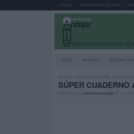
LENGUA
COMPRENSIÓN LECTORA
MA
INICIO
NAVIDAD
MATEMÁTIC
Atención
,
Atención Mantenida
,
Atención Sel
SÚPER CUADERNO 
Publicado por
orientacionandujar
el 17 octu