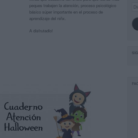
Dir
peques trabajen la atención, proceso psicológico
de
básico súper importante en el proceso de
ema
aprendizaje del niñx.
A disfrutadlo!
SI
FA