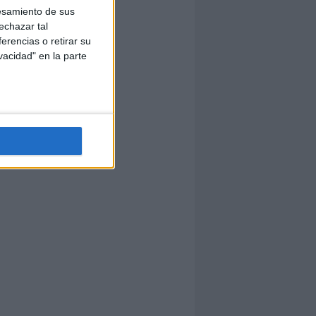
esamiento de sus
echazar tal
erencias o retirar su
vacidad" en la parte