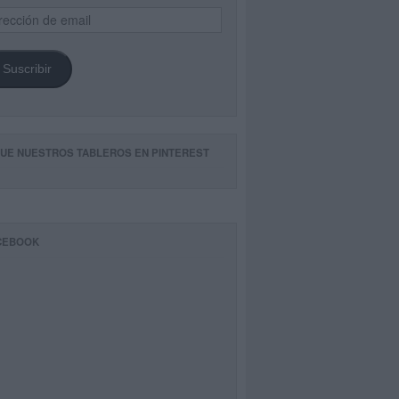
ección
il
Suscribir
GUE NUESTROS TABLEROS EN PINTEREST
CEBOOK