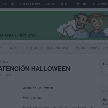
TEMÁTICAS
ESTIMULACION COGNITIVA
NEAE
NAVIDAD
ATENCIÓN
AS
NEAE
ESTIMULACION COGNITIVA
COMPRENSIÓN LEC
ectiva
Bus
ATENCIÓN HALLOWEEN
bre, 2021
Atención Halloween.
¿T
Hola a todxs!
Int
sus
Mirad qué cuaderno tan chulo para que los/as más