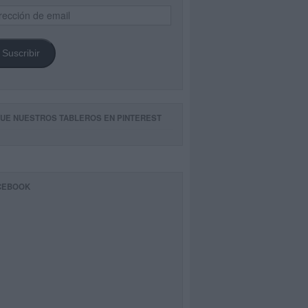
ección
il
Suscribir
GUE NUESTROS TABLEROS EN PINTEREST
CEBOOK