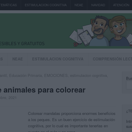
TEMÁTICAS
ESTIMULACION COGNITIVA
NEAE
NAVIDAD
ATENCIÓN
AS
NEAE
ESTIMULACION COGNITIVA
COMPRENSIÓN LEC
antil
,
Educación Primaria
,
EMOCIONES
,
estimulacion cognitiva
,
Bus
 animales para colorear
mbre, 2021
¿T
Colorear mandalas proporciona enormes beneficios
a los peques. Es un buen ejercicio de estimulación
Int
cognitiva, por lo cual es importante tenerlas en
sus
cuenta en el aula y en casa.