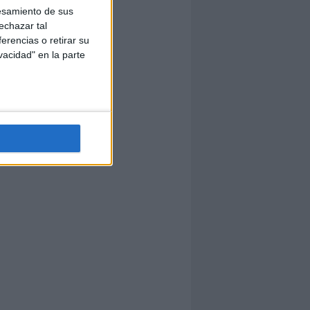
esamiento de sus
echazar tal
erencias o retirar su
vacidad" en la parte