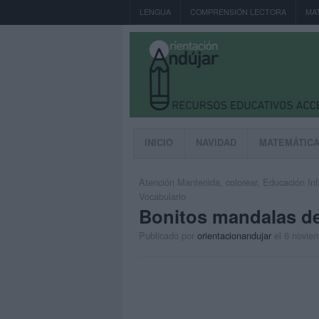
LENGUA
COMPRENSIÓN LECTORA
MA
INICIO
NAVIDAD
MATEMÁTIC
Atención Mantenida
,
colorear
,
Educación Inf
Vocabulario
Bonitos mandalas de
Publicado por
orientacionandujar
el 6 novie