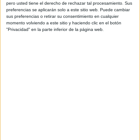
pero usted tiene el derecho de rechazar tal procesamiento. Sus
preferencias se aplicarán solo a este sitio web. Puede cambiar
sus preferencias o retirar su consentimiento en cualquier
momento volviendo a este sitio y haciendo clic en el botón
Acerca de orientacionandujar
"Privacidad" en la parte inferior de la página web.
Orientación Andújar no es solo un blog, es la apuesta
personal de dos profesores Ginés y Maribel, que
además de ser pareja, son los encargados de los
contenidos que encontramos dentro del blog y en el
cual, vuelcan la mayor parte del tiempo, que sus tareas
como docentes, y voluntarios en sus meses de verano
les permite.
DEJA UNA RESPUESTA
Tu dirección de correo electrónico no será
publicada.
Los campos obligatorios están marcados
con
*