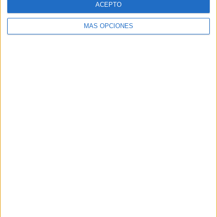
ACEPTO
MÁS OPCIONES
Buscar
Buscar
¿TE GUSTA NUESTRO MATERIAL?
Introduce tu email para unirte a otros
80.861 suscriptores.