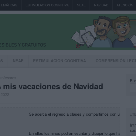
TEMÁTICAS
ESTIMULACION COGNITIVA
NEAE
NAVIDAD
ATENCIÓN
AS
NEAE
ESTIMULACION COGNITIVA
COMPRENSIÓN LEC
rofesores
Bus
s mis vacaciones de Navidad
, 2022
Se acerca el regreso a clases y compartimos con ustedes esta
¿T
Int
sus
En ellas los niños podrán escribir y dibujar lo que hayan re