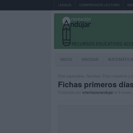
LENGUA
COMPRENSIÓN LECTORA
MA
INICIO
NAVIDAD
MATEMÁTIC
Dias especiales
,
Navidad
,
Para maestros y p
Fichas primeros día
Publicado por
orientacionandujar
el 8 enero