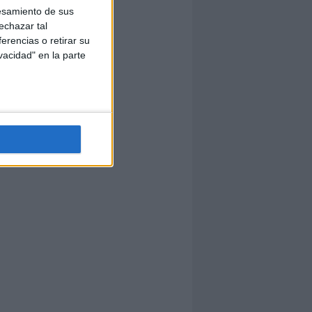
esamiento de sus
echazar tal
erencias o retirar su
vacidad" en la parte