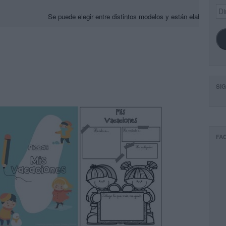
Dir
Se puede elegir entre distintos modelos y están elaboradas 
de
ema
SI
FA