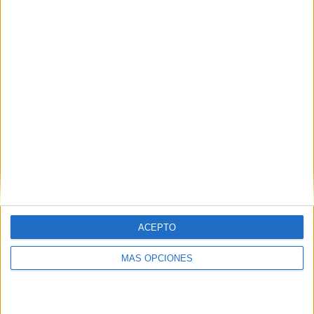
DESCARGA EL ARCHIVO EN PDF:
Colección tarjetas de
sustracciones
VISITA NUESTRA
TIENDA EN AMAZON
ACEPTO
MÁS OPCIONES