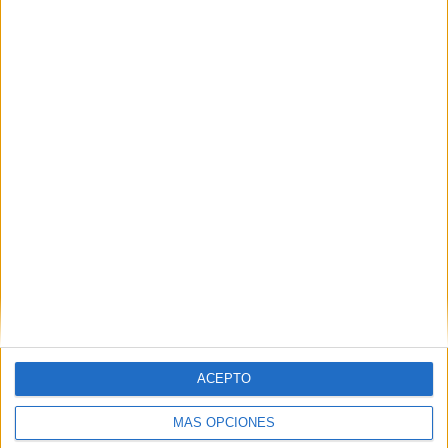
Nombre
*
Correo electrónico
*
Web
ACEPTO
MÁS OPCIONES