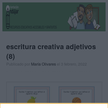
escritura creativa adjetivos
(8)
Publicado por
María Olivares
el 3 febrero, 2022