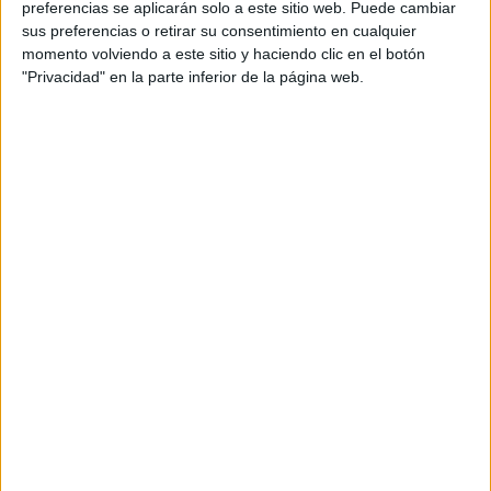
preferencias se aplicarán solo a este sitio web. Puede cambiar
sus preferencias o retirar su consentimiento en cualquier
momento volviendo a este sitio y haciendo clic en el botón
"Privacidad" en la parte inferior de la página web.
Acerca de María Olivares
El autor no ha proporcionado ninguna información.
DEJA UNA RESPUESTA
Tu dirección de correo electrónico no será
publicada.
Los campos obligatorios están marcados
con
*
Comentario
*