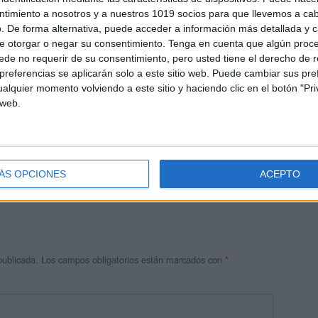
ntimiento a nosotros y a nuestros 1019 socios para que llevemos a ca
. De forma alternativa, puede acceder a información más detallada y 
e otorgar o negar su consentimiento.
Tenga en cuenta que algún proc
de no requerir de su consentimiento, pero usted tiene el derecho de r
referencias se aplicarán solo a este sitio web. Puede cambiar sus pref
alquier momento volviendo a este sitio y haciendo clic en el botón "Pri
 web.
res
 ninguna información.
ÁS OPCIONES
ACEPTO
publicada.
Los campos obligatorios están marcados con
*