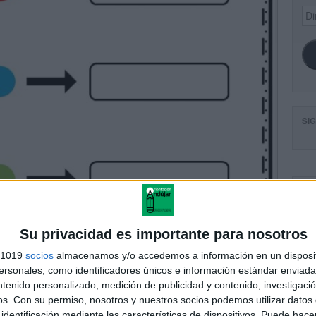
Dir
de
ema
SI
FA
Su privacidad es importante para nosotros
s 1019
socios
almacenamos y/o accedemos a información en un disposit
sonales, como identificadores únicos e información estándar enviada 
ntenido personalizado, medición de publicidad y contenido, investigaci
os.
Con su permiso, nosotros y nuestros socios podemos utilizar datos 
identificación mediante las características de dispositivos. Puede hacer