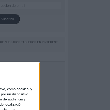
ección
il
Suscribir
GUE NUESTROS TABLEROS EN PINTEREST
CEBOOK
ivo, como cookies, y
por un dispositivo
ón de audiencia y
de localización
 clic para