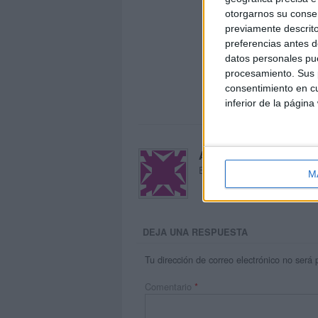
otorgarnos su conse
previamente descrito
preferencias antes d
datos personales pue
procesamiento. Sus p
consentimiento en cu
inferior de la página
Acerca de María Oliva
El autor no ha proporcionado
M
DEJA UNA RESPUESTA
Tu dirección de correo electrónico no será 
Comentario
*