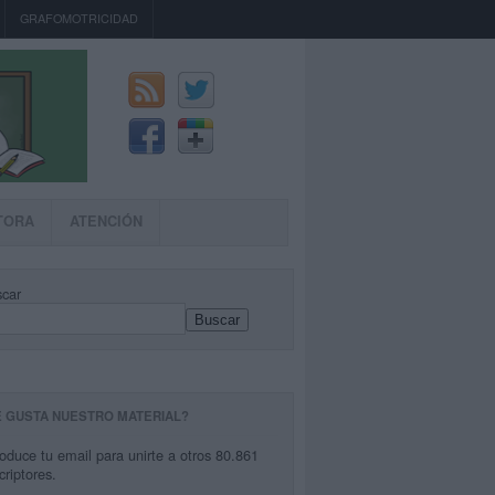
GRAFOMOTRICIDAD
TORA
ATENCIÓN
car
Buscar
E GUSTA NUESTRO MATERIAL?
roduce tu email para unirte a otros 80.861
criptores.