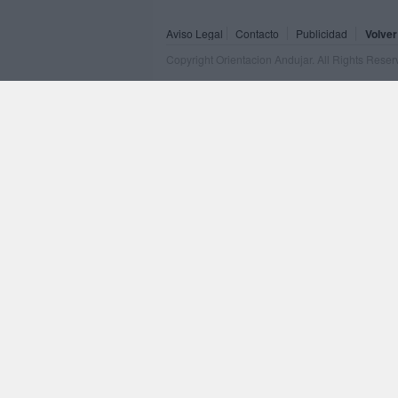
Aviso Legal
Contacto
Publicidad
Volver
Copyright Orientacion Andujar. All Rights Rese