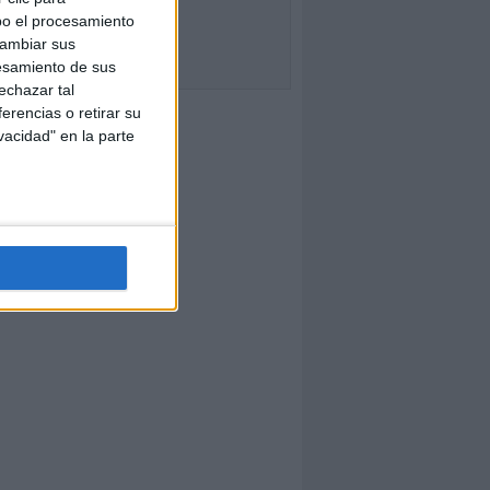
bo el procesamiento
cambiar sus
esamiento de sus
echazar tal
erencias o retirar su
vacidad" en la parte