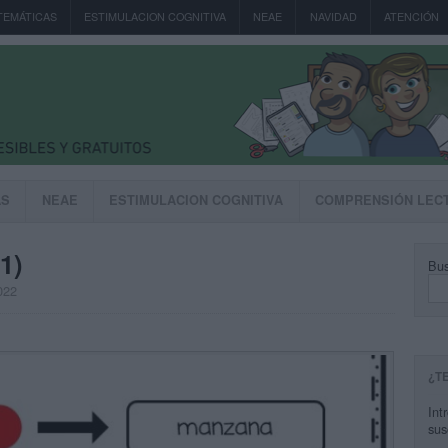
TEMÁTICAS
ESTIMULACION COGNITIVA
NEAE
NAVIDAD
ATENCIÓN
AS
NEAE
ESTIMULACION COGNITIVA
COMPRENSIÓN LEC
1)
Bus
022
¿T
Int
sus