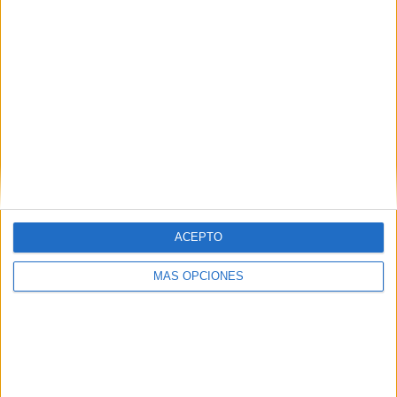
👉 VISITA NUESTRA TIENDA ONLINE EN
AMAZON
ACEPTO
MÁS OPCIONES
«`