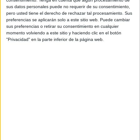
consentimiento.
Tenga en cuenta que algún procesamiento de
sus datos personales puede no requerir de su consentimiento,
pero usted tiene el derecho de rechazar tal procesamiento. Sus
DESCARGA MÁS ABAJO EL
preferencias se aplicarán solo a este sitio web. Puede cambiar
sus preferencias o retirar su consentimiento en cualquier
RECURSO EN PDF
momento volviendo a este sitio y haciendo clic en el botón
"Privacidad" en la parte inferior de la página web.