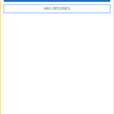
MÁS OPCIONES
Buscar
Buscar
¿TE GUSTA NUESTRO MATERIAL?
Introduce tu email para unirte a otros
80.842 suscriptores.
Dirección