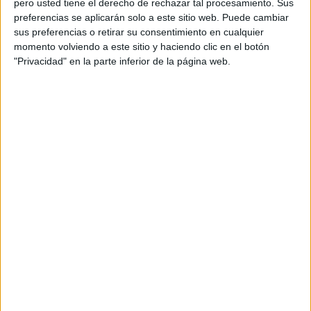
pero usted tiene el derecho de rechazar tal procesamiento. Sus
preferencias se aplicarán solo a este sitio web. Puede cambiar
Acerca de orientacionandujar
sus preferencias o retirar su consentimiento en cualquier
momento volviendo a este sitio y haciendo clic en el botón
Orientación Andújar no es solo un blog, es la apuesta
"Privacidad" en la parte inferior de la página web.
personal de dos profesores Ginés y Maribel, que
además de ser pareja, son los encargados de los
contenidos que encontramos dentro del blog y en el
cual, vuelcan la mayor parte del tiempo, que sus tareas
como docentes, y voluntarios en sus meses de verano
les permite.
DEJA UNA RESPUESTA
Tu dirección de correo electrónico no será
publicada.
Los campos obligatorios están marcados
con
*