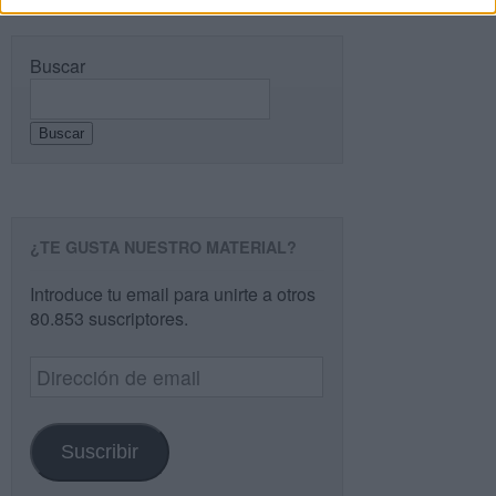
Buscar
Buscar
¿TE GUSTA NUESTRO MATERIAL?
Introduce tu email para unirte a otros
80.853 suscriptores.
Dirección
de
email
Suscribir