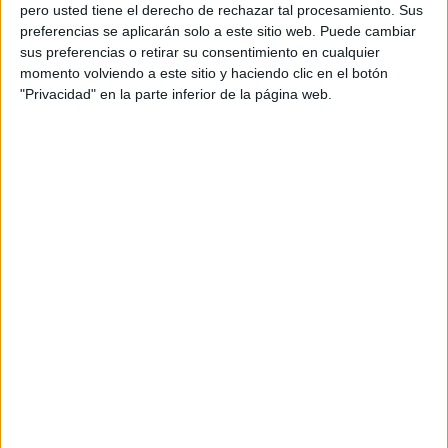
pero usted tiene el derecho de rechazar tal procesamiento. Sus
preferencias se aplicarán solo a este sitio web. Puede cambiar
sus preferencias o retirar su consentimiento en cualquier
momento volviendo a este sitio y haciendo clic en el botón
Acerca de orientacionandujar
"Privacidad" en la parte inferior de la página web.
Orientación Andújar no es solo un blog, es la apuesta
personal de dos profesores Ginés y Maribel, que
además de ser pareja, son los encargados de los
contenidos que encontramos dentro del blog y en el
cual, vuelcan la mayor parte del tiempo, que sus tareas
como docentes, y voluntarios en sus meses de verano
les permite.
DEJA UNA RESPUESTA
Tu dirección de correo electrónico no será
publicada.
Los campos obligatorios están marcados
con
*