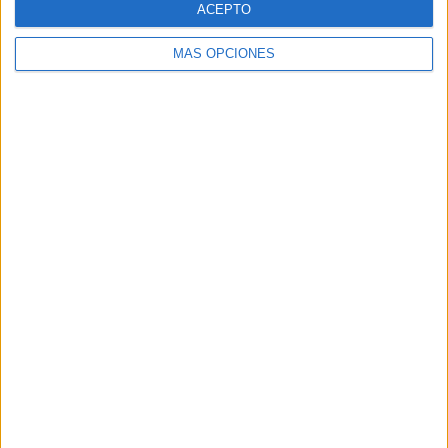
ACEPTO
MÁS OPCIONES
Buscar
Buscar
¿TE GUSTA NUESTRO MATERIAL?
Introduce tu email para unirte a otros
80.844 suscriptores.