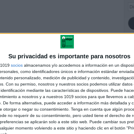
Dir
de
ema
SI
Su privacidad es importante para nosotros
s 1019
socios
almacenamos y/o accedemos a información en un disposit
sonales, como identificadores únicos e información estándar enviada 
togracc81fico-j-g
ntenido personalizado, medición de publicidad y contenido, investigaci
FA
os.
Con su permiso, nosotros y nuestros socios podemos utilizar datos 
identificación mediante las características de dispositivos. Puede hacer
ntimiento a nosotros y a nuestros 1019 socios para que llevemos a ca
res
. De forma alternativa, puede acceder a información más detallada y 
 ninguna información.
e otorgar o negar su consentimiento.
Tenga en cuenta que algún proc
de no requerir de su consentimiento, pero usted tiene el derecho de r
referencias se aplicarán solo a este sitio web. Puede cambiar sus pref
alquier momento volviendo a este sitio y haciendo clic en el botón "Pri