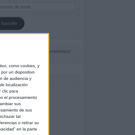
ección
il
Suscribir
GUE NUESTROS TABLEROS EN PINTEREST
ivo, como cookies, y
por un dispositivo
ón de audiencia y
CEBOOK
de localización
 clic para
bo el procesamiento
cambiar sus
esamiento de sus
echazar tal
erencias o retirar su
vacidad" en la parte