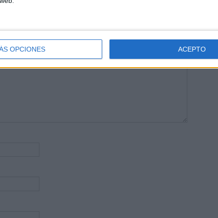
 web.
publicada.
Los campos obligatorios están marcados con
*
ÁS OPCIONES
ACEPTO