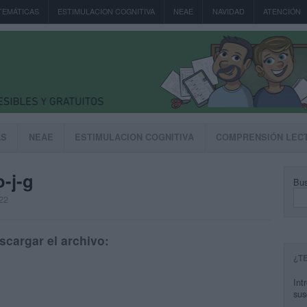
TEMÁTICAS
ESTIMULACION COGNITIVA
NEAE
NAVIDAD
ATENCIÓN
AS
NEAE
ESTIMULACION COGNITIVA
COMPRENSIÓN LEC
o-j-g
Bus
22
scargar el archivo:
¿T
Int
sus