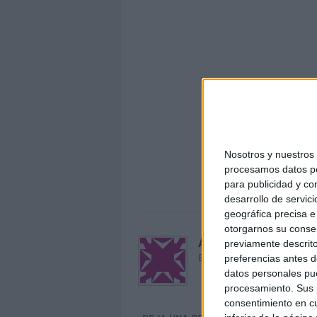
Nosotros y nuestro
procesamos datos per
lince-or
para publicidad y co
desarrollo de servici
geográfica precisa e 
otorgarnos su conse
Acerca de María Oliva
previamente descrito
El autor no ha proporcionado
preferencias antes d
datos personales pue
procesamiento. Sus p
consentimiento en cu