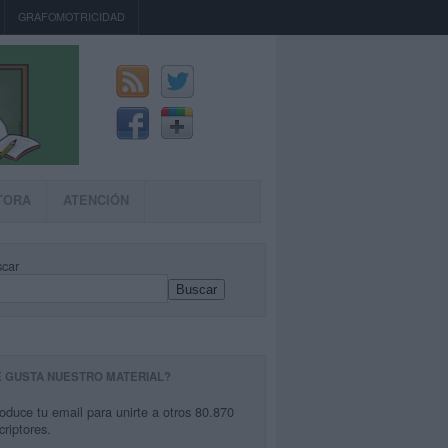
GRAFOMOTRICIDAD
TORA
ATENCIÓN
car
Buscar
E GUSTA NUESTRO MATERIAL?
roduce tu email para unirte a otros 80.870
criptores.