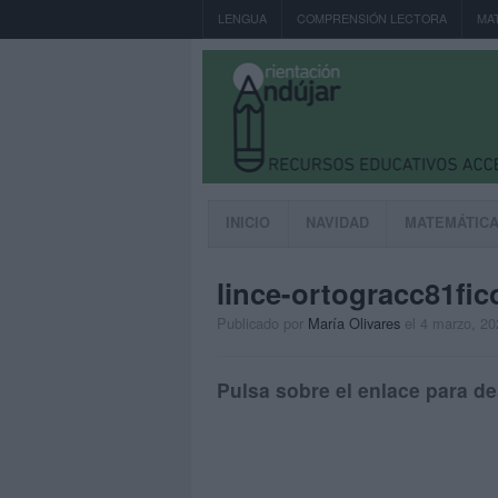
LENGUA
COMPRENSIÓN LECTORA
MA
INICIO
NAVIDAD
MATEMÁTIC
lince-ortogracc81fic
Publicado por
María Olivares
el 4 marzo, 20
Pulsa sobre el enlace para de