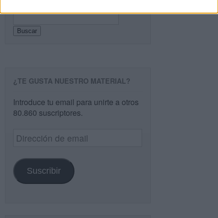
Buscar
Buscar
¿TE GUSTA NUESTRO MATERIAL?
Introduce tu email para unirte a otros
80.860 suscriptores.
Dirección
de
email
Suscribir