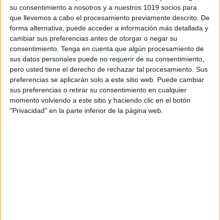
Por último, el sentido del tacto sirve para saber cómo
su consentimiento a nosotros y a nuestros 1019 socios para
son los objetos que tocamos y percibir algunas de
que llevemos a cabo el procesamiento previamente descrito. De
forma alternativa, puede acceder a información más detallada y
sus cualidades, como por ejemplo, si son suaves,
cambiar sus preferencias antes de otorgar o negar su
rugosos, duros o blandos.
consentimiento.
Tenga en cuenta que algún procesamiento de
sus datos personales puede no requerir de su consentimiento,
pero usted tiene el derecho de rechazar tal procesamiento. Sus
preferencias se aplicarán solo a este sitio web. Puede cambiar
sus preferencias o retirar su consentimiento en cualquier
momento volviendo a este sitio y haciendo clic en el botón
"Privacidad" en la parte inferior de la página web.