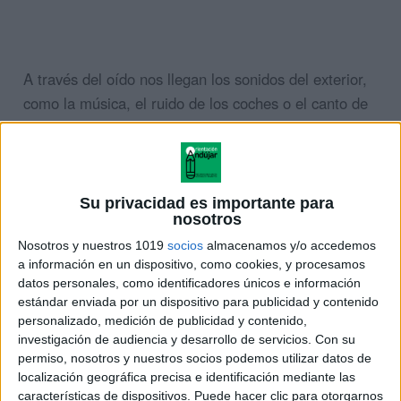
A través del oído nos llegan los sonidos del exterior,
como la música, el ruido de los coches o el canto de
los pájaros.
El olfato está en nuestra nariz; por ella se cuelan
olores, a veces agradables como el que desprende
Su privacidad es importante para
nosotros
un bizcocho recién horneado, y otras olores
apestosos que nos resultan molestos.
Nosotros y nuestros 1019
socios
almacenamos y/o accedemos
a información en un dispositivo, como cookies, y procesamos
datos personales, como identificadores únicos e información
En nuestra boca se encuentra el sentido del gusto,
estándar enviada por un dispositivo para publicidad y contenido
que nos permite distinguir si un sabor es dulce,
personalizado, medición de publicidad y contenido,
ácido, amargo, picante… y también si el alimento nos
investigación de audiencia y desarrollo de servicios.
Con su
permiso, nosotros y nuestros socios podemos utilizar datos de
gusta o no.
localización geográfica precisa e identificación mediante las
características de dispositivos. Puede hacer clic para otorgarnos