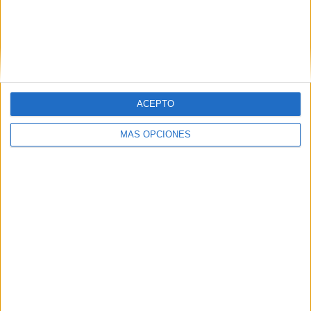
ACEPTO
MÁS OPCIONES
Descarga el recurso en formato
PDF
Construye el gusano de los