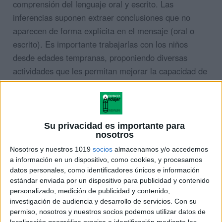
comprensión del lenguaje oral y escrito. Las
inferencias suponen extraer conclusiones que no
aparecen de forma explícita en el mensaje (oral o
escrito). Es importante trabajarlas con los niños
desde edades tempranas, proponiendo diversas
actividades que les permitan mejorar la capacidad de
aplicar inferencias en la comprensión verbal.
Su privacidad es importante para
nosotros
Nosotros y nuestros 1019
socios
almacenamos y/o accedemos
a información en un dispositivo, como cookies, y procesamos
datos personales, como identificadores únicos e información
estándar enviada por un dispositivo para publicidad y contenido
personalizado, medición de publicidad y contenido,
investigación de audiencia y desarrollo de servicios.
Con su
permiso, nosotros y nuestros socios podemos utilizar datos de