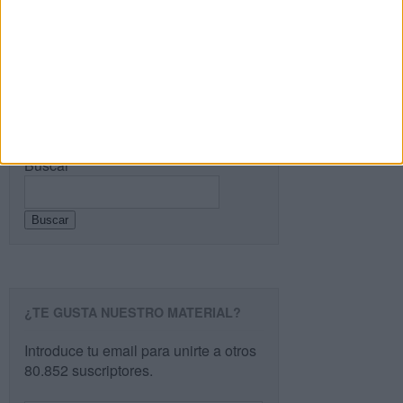
entrada.
Buscar
Buscar
¿TE GUSTA NUESTRO MATERIAL?
Introduce tu email para unirte a otros
80.852 suscriptores.