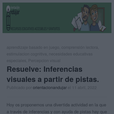
aprendizaje basado en juego
,
comprensión lectora
,
estimulacion cognitiva
,
necesidades educativas
especiales
,
Percepcion visual
Resuelve: Inferencias
visuales a partir de pistas.
Publicado por
orientacionandujar
el 11 abril, 2022
Hoy os proponemos una divertida actividad en la que
a través de inferencias y con ayuda de pistas hay que