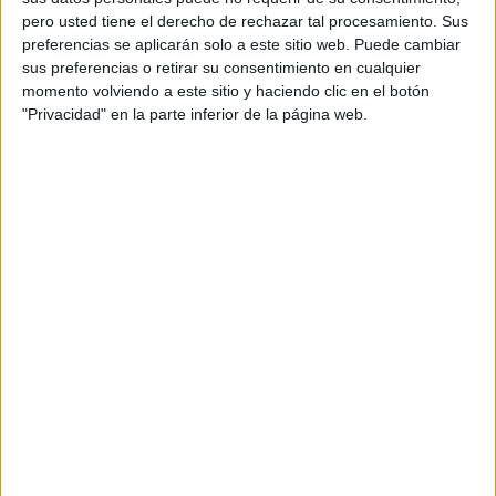
pero usted tiene el derecho de rechazar tal procesamiento. Sus
preferencias se aplicarán solo a este sitio web. Puede cambiar
sus preferencias o retirar su consentimiento en cualquier
momento volviendo a este sitio y haciendo clic en el botón
"Privacidad" en la parte inferior de la página web.
Acerca de orientacionandujar
Orientación Andújar no es solo un blog, es la apuesta
personal de dos profesores Ginés y Maribel, que
además de ser pareja, son los encargados de los
contenidos que encontramos dentro del blog y en el
cual, vuelcan la mayor parte del tiempo, que sus tareas
como docentes, y voluntarios en sus meses de verano
les permite.
DEJA UNA RESPUESTA
Tu dirección de correo electrónico no será