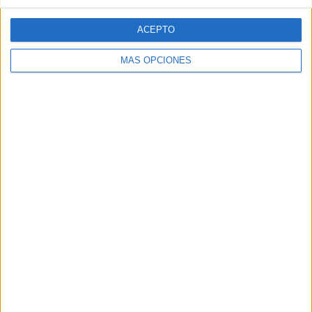
Web
ACEPTO
MÁS OPCIONES
Buscar
Buscar
¿TE GUSTA NUESTRO MATERIAL?