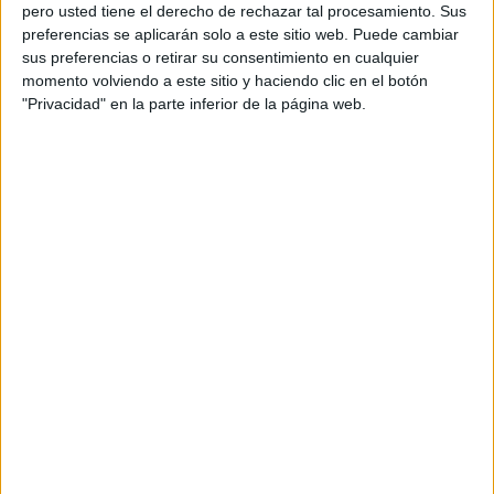
pero usted tiene el derecho de rechazar tal procesamiento. Sus
preferencias se aplicarán solo a este sitio web. Puede cambiar
sus preferencias o retirar su consentimiento en cualquier
momento volviendo a este sitio y haciendo clic en el botón
Acerca de orientacionandujar
"Privacidad" en la parte inferior de la página web.
Orientación Andújar no es solo un blog, es la apuesta
personal de dos profesores Ginés y Maribel, que
además de ser pareja, son los encargados de los
contenidos que encontramos dentro del blog y en el
cual, vuelcan la mayor parte del tiempo, que sus tareas
como docentes, y voluntarios en sus meses de verano
les permite.
DEJA UNA RESPUESTA
Tu dirección de correo electrónico no será
publicada.
Los campos obligatorios están marcados
con
*