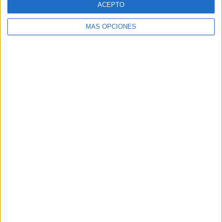
ACEPTO
MÁS OPCIONES
Buscar
Buscar
¿TE GUSTA NUESTRO MATERIAL?
Introduce tu email para unirte a otros
80.852 suscriptores.