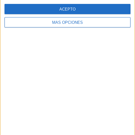
Web
ACEPTO
MÁS OPCIONES
Buscar
Buscar
¿TE GUSTA NUESTRO MATERIAL?