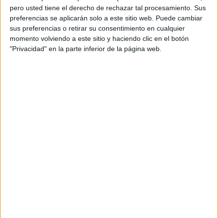
pero usted tiene el derecho de rechazar tal procesamiento. Sus
preferencias se aplicarán solo a este sitio web. Puede cambiar
sus preferencias o retirar su consentimiento en cualquier
momento volviendo a este sitio y haciendo clic en el botón
"Privacidad" en la parte inferior de la página web.
Acerca de orientacionandujar
Orientación Andújar no es solo un blog, es la apuesta
personal de dos profesores Ginés y Maribel, que
además de ser pareja, son los encargados de los
contenidos que encontramos dentro del blog y en el
cual, vuelcan la mayor parte del tiempo, que sus tareas
como docentes, y voluntarios en sus meses de verano
les permite.
DEJA UNA RESPUESTA
Tu dirección de correo electrónico no será