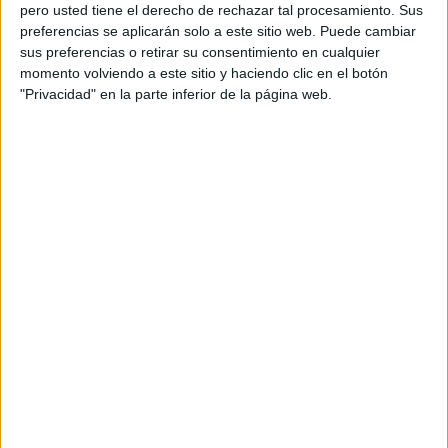
pero usted tiene el derecho de rechazar tal procesamiento. Sus
preferencias se aplicarán solo a este sitio web. Puede cambiar
sus preferencias o retirar su consentimiento en cualquier
momento volviendo a este sitio y haciendo clic en el botón
Acerca de orientacionandujar
"Privacidad" en la parte inferior de la página web.
Orientación Andújar no es solo un blog, es la apuesta
personal de dos profesores Ginés y Maribel, que
además de ser pareja, son los encargados de los
contenidos que encontramos dentro del blog y en el
cual, vuelcan la mayor parte del tiempo, que sus tareas
como docentes, y voluntarios en sus meses de verano
les permite.
DEJA UNA RESPUESTA
Tu dirección de correo electrónico no será
publicada.
Los campos obligatorios están marcados
con
*