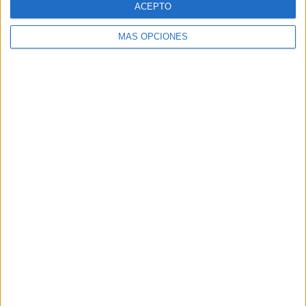
ACEPTO
MÁS OPCIONES
Buscar
Buscar
¿TE GUSTA NUESTRO MATERIAL?
Introduce tu email para unirte a otros
80.870 suscriptores.