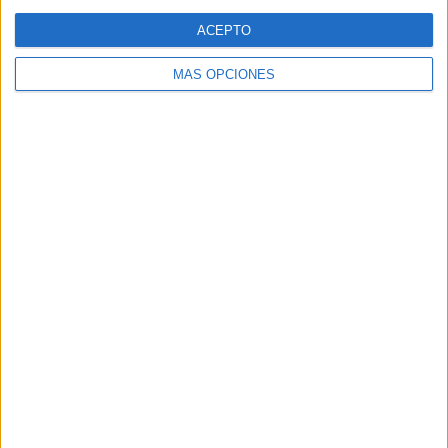
Web
ACEPTO
MÁS OPCIONES
Buscar
Buscar
¿TE GUSTA NUESTRO MATERIAL?