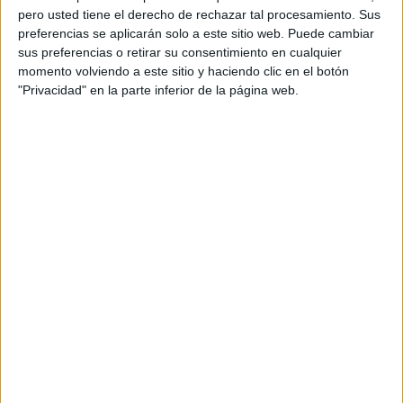
pero usted tiene el derecho de rechazar tal procesamiento. Sus
preferencias se aplicarán solo a este sitio web. Puede cambiar
sus preferencias o retirar su consentimiento en cualquier
momento volviendo a este sitio y haciendo clic en el botón
"Privacidad" en la parte inferior de la página web.
Acerca de orientacionandujar
Orientación Andújar no es solo un blog, es la apuesta
personal de dos profesores Ginés y Maribel, que
además de ser pareja, son los encargados de los
contenidos que encontramos dentro del blog y en el
cual, vuelcan la mayor parte del tiempo, que sus tareas
como docentes, y voluntarios en sus meses de verano
les permite.
DEJA UNA RESPUESTA
Tu dirección de correo electrónico no será